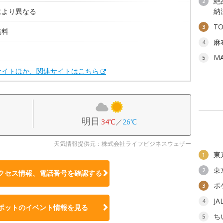
絶
2
により異なる
納
T
3
無料
麻
4
。
M
5
サイトほか、関連サイトはこちら
明日
34℃
／
26℃
天気情報提供元：株式会社ライフビジネスウェザー
東
1
東
2
クセス情報、電話番号を確認する
ポ
3
J
4
ポットのイベント情報を見る
ち
5