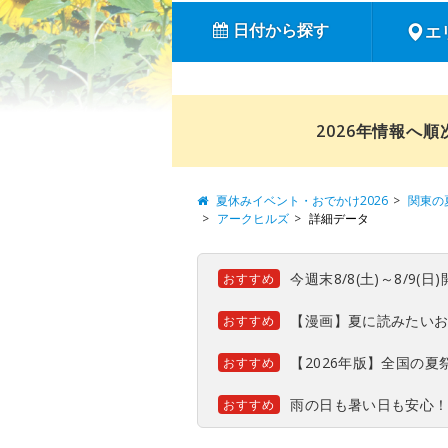
日付から探す
エ
2026年情報へ
夏休みイベント・おでかけ2026
関東の
アークヒルズ
詳細データ
今週末8/8(土)～8/9
おすすめ
【漫画】夏に読みたい
おすすめ
【2026年版】全国の
おすすめ
雨の日も暑い日も安心
おすすめ