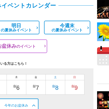
みイベントカレンダー
明日
今週末
の
夏休みイベント
の
夏休みイベント
お盆休み
の
イベント
ている方はこちら！
木
金
土
日
8/
8/
8/
8/
6
7
8
9
今年のお盆休み