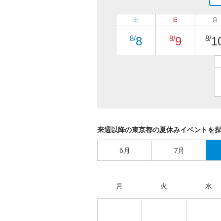
土
日
月
8/
8/
8/
8
9
1
来週以降の東京都の夏休みイベントを
6月
7月
月
火
水