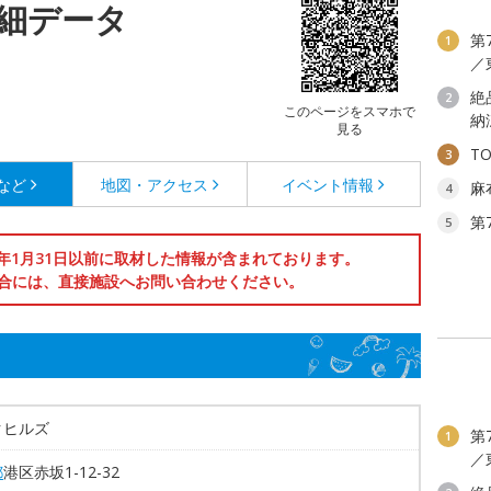
細データ
第
1
／
絶
2
このページをスマホで
納
見る
T
3
など
地図・アクセス
イベント情報
麻
4
第
5
6年1月31日以前に取材した情報が含まれております。
合には、直接施設へお問い合わせください。
クヒルズ
第
1
／
都
港区赤坂1-12-32