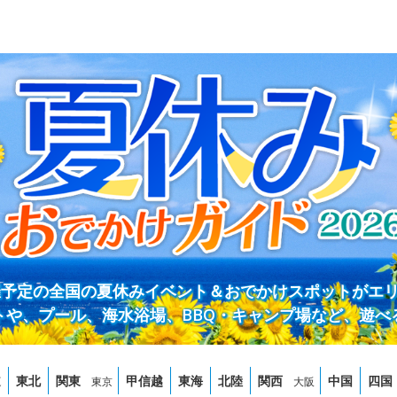
開催予定の全国の夏休みイベント＆おでかけスポットがエ
トや、プール、海水浴場、BBQ・キャンプ場など、遊べ
道
東北
関東
甲信越
東海
北陸
関西
中国
四国
東京
大阪