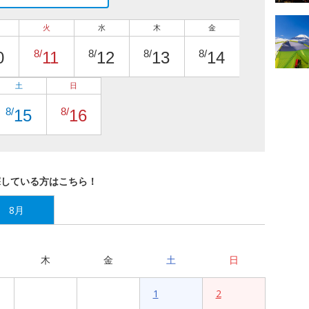
火
水
木
金
8/
8/
8/
8/
0
11
12
13
14
土
日
8/
8/
15
16
探している方はこちら！
8月
木
金
土
日
1
2