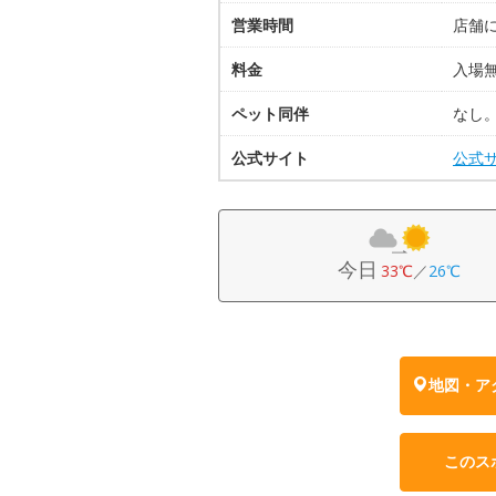
営業時間
店舗
料金
入場
ペット同伴
なし
公式サイト
公式
今日
33℃
／
26℃
地図・ア
このス