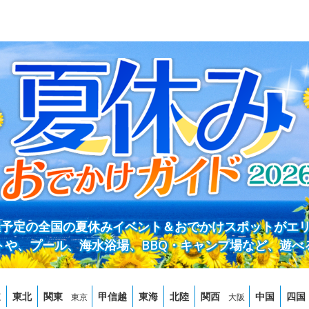
開催予定の全国の夏休みイベント＆おでかけスポットがエ
トや、プール、海水浴場、BBQ・キャンプ場など、遊べ
道
東北
関東
甲信越
東海
北陸
関西
中国
四国
東京
大阪