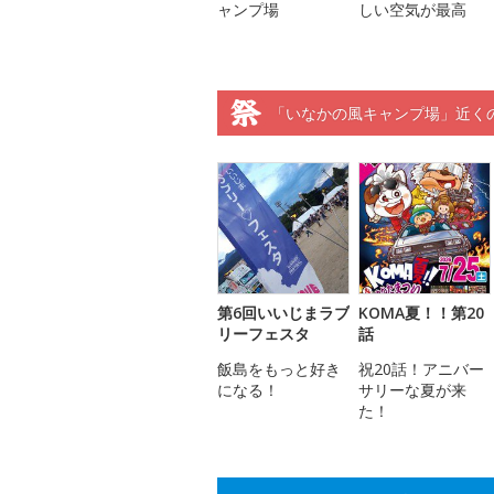
ャンプ場
しい空気が最高
「いなかの風キャンプ場」近く
第6回いいじまラブ
KOMA夏！！第20
リーフェスタ
話
飯島をもっと好き
祝20話！アニバー
になる！
サリーな夏が来
た！