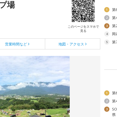
プ場
第
1
第
2
第
3
このページをスマホで
見る
岡
4
第
5
営業時間など
地図・アクセス
第
1
第
2
S
3
県