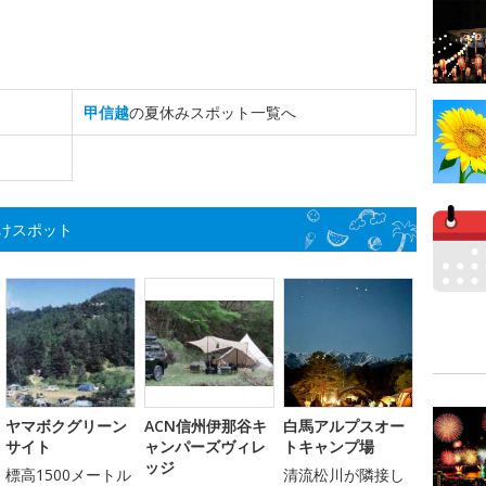
甲信越
の夏休みスポット一覧へ
けスポット
ヤマボクグリーン
ACN信州伊那谷キ
白馬アルプスオー
サイト
ャンパーズヴィレ
トキャンプ場
ッジ
標高1500メートル
清流松川が隣接し