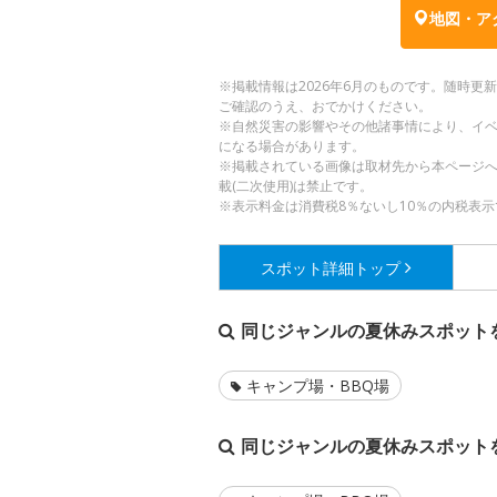
地図・ア
※掲載情報は2026年6月のものです。随時
ご確認のうえ、おでかけください。
※自然災害の影響やその他諸事情により、イ
になる場合があります。
※掲載されている画像は取材先から本ページ
載(二次使用)は禁止です。
※表示料金は消費税8％ないし10％の内税表示
スポット詳細
トップ
同じジャンルの夏休みスポット
キャンプ場・BBQ場
同じジャンルの夏休みスポット