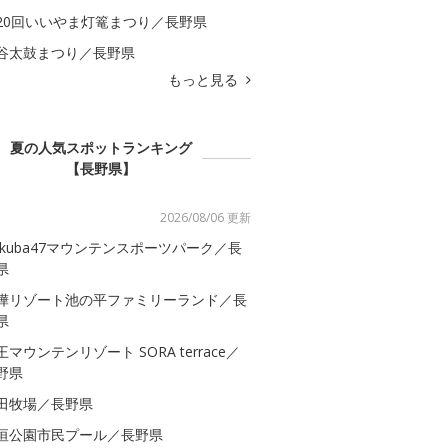
20回いいやま灯篭まつり／長野県
谷太鼓まつり／長野県
もっと見る
夏の人気スポットランキング
【長野県】
2026/08/06 更新
akuba47マウンテンスポーツパーク／長
県
樺リゾート池の平ファミリーランド／長
県
王マウンテンリゾート SORA terrace／
野県
田牧場／長野県
垣公園市民プール／長野県