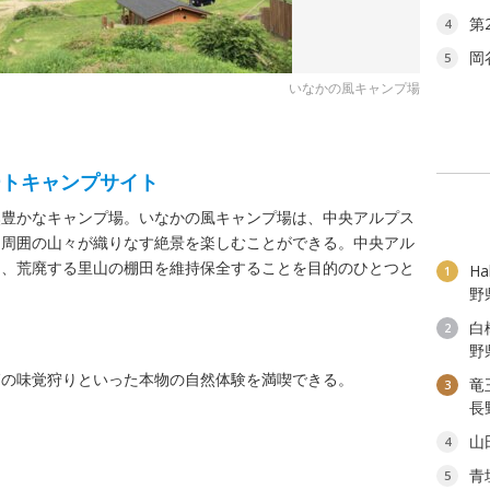
第
4
岡
5
いなかの風キャンプ場
ートキャンプサイト
然豊かなキャンプ場。いなかの風キャンプ場は、中央アルプス
、周囲の山々が織りなす絶景を楽しむことができる。中央アル
り、荒廃する里山の棚田を維持保全することを目的のひとつと
H
1
野
白
2
野
節の味覚狩りといった本物の自然体験を満喫できる。
竜
3
長
山
4
青
5