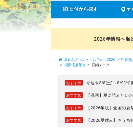
日付から探す
エ
2026年情報へ
夏休みイベント・おでかけ2026
甲信越
澗満滝展望台
詳細データ
今週末8/8(土)～8/9
おすすめ
【漫画】夏に読みたい
おすすめ
【2026年版】全国の
おすすめ
【2026夏休み】おう
おすすめ