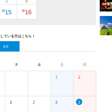
土
日
8/
8/
15
16
探している方はこちら！
8月
木
金
土
日
1
2
6
7
8
9