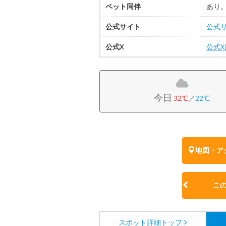
ペット同伴
あり
公式サイト
公式
公式X
公式
今日
32℃
／
22℃
地図・ア
こ
スポット詳細
トップ