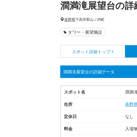
澗満滝展望台の詳
長野県
下高井郡山ノ内町
タワー・展望施設
スポット詳細
トップ
澗満滝展望台の詳細データ
スポット名
澗満
住所
長野
定休日
なし
料金
入場