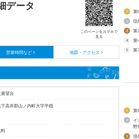
細データ
第
1
信
2
第
3
このページをスマホで
見る
第
4
第
5
営業時間など
地図・アクセス
滝展望台
県
下高井郡山ノ内町大字平穏
第
1
イ
2
野
無料
信
3