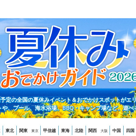
開催予定の全国の夏休みイベント＆おでかけスポットがエ
トや、プール、海水浴場、BBQ・キャンプ場など、遊べ
道
東北
関東
甲信越
東海
北陸
関西
中国
四国
東京
大阪