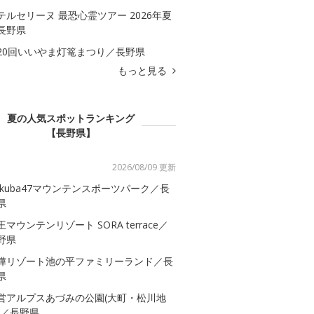
テルセリーヌ 最恐心霊ツアー 2026年夏
長野県
20回いいやま灯篭まつり／長野県
もっと見る
夏の人気スポットランキング
【長野県】
2026/08/09 更新
akuba47マウンテンスポーツパーク／長
県
王マウンテンリゾート SORA terrace／
野県
樺リゾート池の平ファミリーランド／長
県
営アルプスあづみの公園(大町・松川地
)／長野県