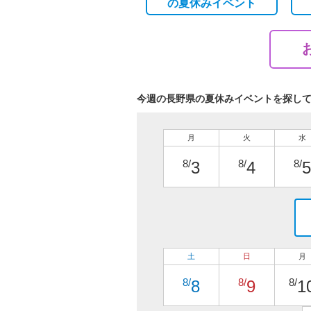
の
夏休みイベント
今週の長野県の夏休みイベントを探し
月
火
水
8/
8/
8/
3
4
5
土
日
月
8/
8/
8/
8
9
1