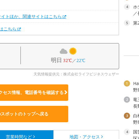
。
ホ
4
／
サイトほか、関連サイトはこちら
第
5
Xはこちら
明日
32℃
／
22℃
天気情報提供元：株式会社ライフビジネスウェザー
H
1
野
クセス情報、電話番号を確認する
竜
2
長
のスポットのトップへ戻る
白
3
野
国
4
営業時間など
地図・アクセス
区