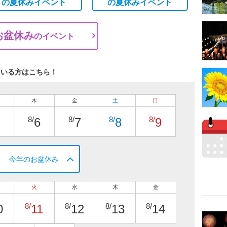
の
夏休みイベント
の
夏休みイベント
お盆休み
の
イベント
ている方はこちら！
木
金
土
日
8/
8/
8/
8/
6
7
8
9
今年のお盆休み
火
水
木
金
8/
8/
8/
8/
0
11
12
13
14