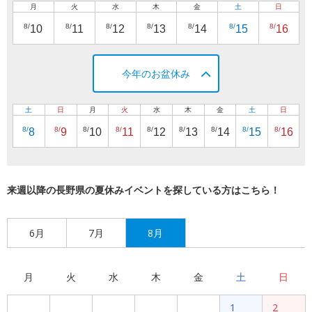
月
火
水
木
金
土
日
8/
8/
8/
8/
8/
8/
8/
10
11
12
13
14
15
16
今年のお盆休み
土
日
月
火
水
木
金
土
日
8/
8/
8/
8/
8/
8/
8/
8/
8/
8
9
10
11
12
13
14
15
16
来週以降の長野県の夏休みイベントを探している方はこちら！
6月
7月
8月
月
火
水
木
金
土
日
1
2