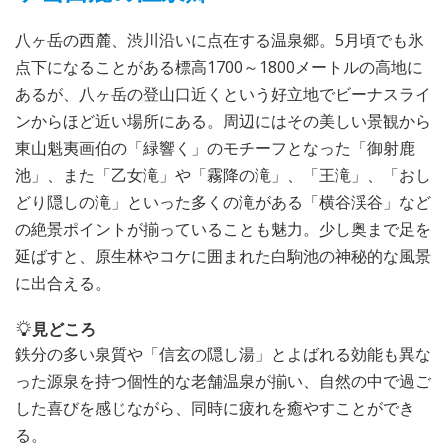
八ヶ岳の西麓、渋川沿いに点在する温泉郷。5月頃でも氷
点下になることがある標高1700～1800メートルの高地に
あるが、八ヶ岳の登山口近くという好立地でビーナスライ
ンからほど近い場所にある。周辺にはその美しい景観から
東山魁夷画伯の「緑響く」のモチーフとなった「御射鹿
池」、また「乙女滝」や「霧降の滝」、「王滝」、「おし
どり隠しの滝」といった多くの滝がある「横谷渓谷」など
の絶景ポイントが揃っていることも魅力。少し奥まで足を
延ばすと、原生林やコケに囲まれた白駒池の神秘的な風景
に出合える。
見どころ
鉄分の多い泉質や「信玄の隠し湯」とよばれる効能も異な
った源泉を持つ個性的な老舗温泉が揃い、自然の中で過ご
した喜びを感じながら、同時に疲れを癒やすことができ
る。