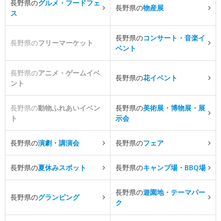
長野県の
グルメ・フードフェ
長野県の
物産展
ス
長野県の
コンサート・音楽イ
長野県の
フリーマーケット
ベント
長野県の
アニメ・ゲームイベ
長野県の
花イベント
ント
長野県の
動物ふれあいイベン
長野県の
美術展・博物展・展
ト
示会
長野県の
演劇・講演会
長野県の
フェア
長野県の
夏休みスポット
長野県の
キャンプ場・BBQ場
長野県の
遊園地・テーマパー
長野県の
グランピング
ク