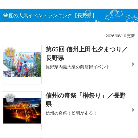
夏の人気イベントランキング【長野県】
2026/08/10 更新
第65回 信州上田七夕まつり／
1
長野県
長野県内最大級の商店街イベント
信州の奇祭「榊祭り」／長野
2
県
信州の奇祭！松明が走る！