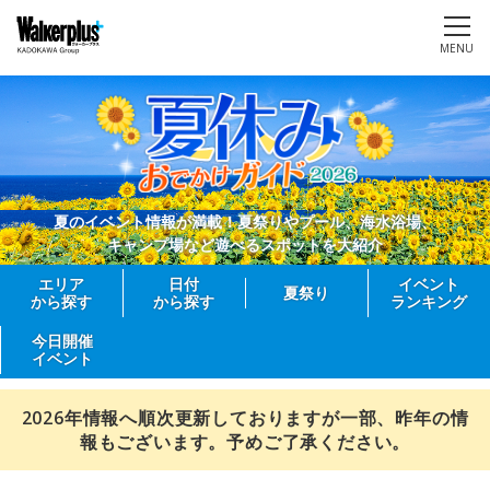
MENU
夏のイベント情報が満載！夏祭りやプール、海水浴場、
キャンプ場など遊べるスポットを大紹介
エリア
日付
イベント
夏祭り
から探す
から探す
ランキング
今日開催
イベント
2026年情報へ順次更新しておりますが一部、昨年の情
報もございます。予めご了承ください。