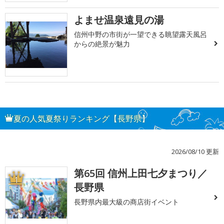
よませ温泉遠見の湯
信州中野の市街が一望できる眺望露天風呂
からの絶景が魅力
夏の人気夏祭りランキング【長野県】
2026/08/10 更新
第65回 信州上田七夕まつり／
1
長野県
長野県内最大級の商店街イベント