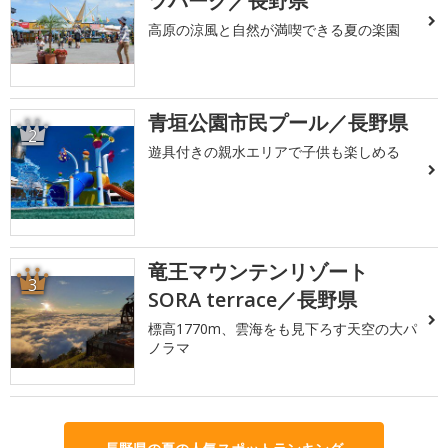
ツパーク／長野県
高原の涼風と自然が満喫できる夏の楽園
青垣公園市民プール／長野県
2
遊具付きの親水エリアで子供も楽しめる
竜王マウンテンリゾート
3
SORA terrace／長野県
標高1770m、雲海をも見下ろす天空の大パ
ノラマ