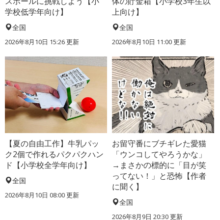
スボールに挑戦しよう【小
体の貯金箱【小学校3年生以
学校低学年向け】
上向け】
全国
全国
2026年8月10日 15:26
更新
2026年8月10日 11:00
更新
【夏の自由工作】牛乳パッ
お留守番にブチギレた愛猫
ク2個で作れるパクパクハン
「ウンコしてやろうかな」
ド【小学校全学年向け】
→まさかの標的に「目が笑
ってない！」と恐怖【作者
全国
に聞く】
2026年8月10日 08:00
更新
全国
2026年8月9日 20:30
更新