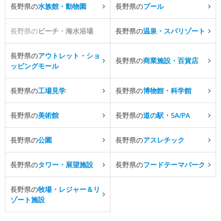
長野県の
水族館・動物園
長野県の
プール
長野県の
ビーチ・海水浴場
長野県の
温泉・スパリゾート
長野県の
アウトレット・ショ
長野県の
商業施設・百貨店
ッピングモール
長野県の
工場見学
長野県の
博物館・科学館
長野県の
美術館
長野県の
道の駅・SA/PA
長野県の
公園
長野県の
アスレチック
長野県の
タワー・展望施設
長野県の
フードテーマパーク
長野県の
牧場・レジャー＆リ
ゾート施設