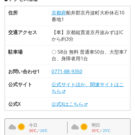
住所
京都府
船井郡京丹波町大朴休石10
番地1
交通アクセス
【車】京都縦貫道京丹波みずほIC
から約3分
駐車場
〇 58台 無料 普通車50台、大型車7
台、身障者用1台
お問い合わせ1
0771-88-9350
公式サイト
公式サイトほか、関連サイトはこ
ちら
公式X
公式Xはこちら
今日
明日
36℃
／
26℃
35℃
／
25℃