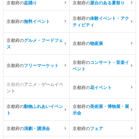
京都府の
盆踊り
京都府の
屋台のある夏祭り
京都府の
体験イベント・アク
京都府の
無料イベント
ティビティ
京都府の
グルメ・フードフェ
京都府の
物産展
ス
京都府の
コンサート・音楽イ
京都府の
フリーマーケット
ベント
京都府の
アニメ・ゲームイベ
京都府の
花イベント
ント
京都府の
動物ふれあいイベン
京都府の
美術展・博物展・展
ト
示会
京都府の
演劇・講演会
京都府の
フェア