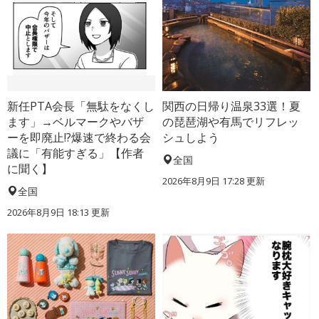
新任PTA会長「無駄をなくし
関西の日帰り温泉33選！夏
ます」→ベルマークやバザ
の琵琶湖や有馬でリフレッ
ーを即廃止!?爆速で終わる会
シュしよう
議に「有能すぎる」【作者
全国
に聞く】
2026年8月9日 17:28
更新
全国
2026年8月9日 18:13
更新