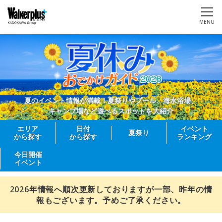
MENU
夏のイベント情報が満載！夏祭りやプール、海水浴場、
キャンプ場など遊べるスポットを大紹介
エリア
日付
イベント
夏祭り
から探す
から探す
ランキング
今日開催
イベント
2026年情報へ順次更新しておりますが一部、昨年の情
報もございます。予めご了承ください。