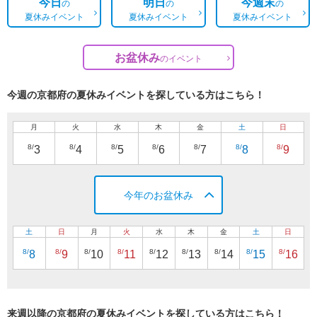
今日
明日
今週末
の
の
の
夏休みイベント
夏休みイベント
夏休みイベント
お盆休み
の
イベント
今週の京都府の夏休みイベントを探している方はこちら！
月
火
水
木
金
土
日
8/
8/
8/
8/
8/
8/
8/
3
4
5
6
7
8
9
今年のお盆休み
土
日
月
火
水
木
金
土
日
8/
8/
8/
8/
8/
8/
8/
8/
8/
8
9
10
11
12
13
14
15
16
来週以降の京都府の夏休みイベントを探している方はこちら！