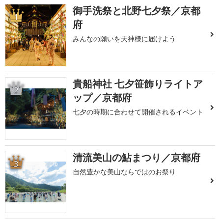
御手洗祭と北野七夕祭／京都
1
府
みんなの願いを天神様に届けよう
貴船神社 七夕笹飾りライトア
2
ップ／京都府
七夕の時期に合わせて開催されるイベント
清流美山の鮎まつり／京都府
3
自然豊かな美山ならではのお祭り