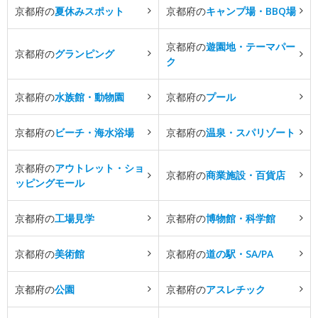
京都府の
夏休みスポット
京都府の
キャンプ場・BBQ場
京都府の
遊園地・テーマパー
京都府の
グランピング
ク
京都府の
水族館・動物園
京都府の
プール
京都府の
ビーチ・海水浴場
京都府の
温泉・スパリゾート
京都府の
アウトレット・ショ
京都府の
商業施設・百貨店
ッピングモール
京都府の
工場見学
京都府の
博物館・科学館
京都府の
美術館
京都府の
道の駅・SA/PA
京都府の
公園
京都府の
アスレチック