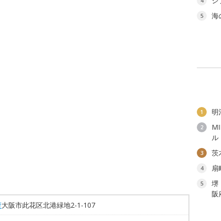
ジ
4
海
5
明
1
M
2
ル
茨
3
扇
4
堺
5
阪
府
大阪市此花区北港緑地2-1-107