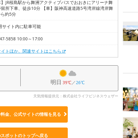
車】JR桜島駅から舞洲アクティブバスでおおきにアリーナ舞
停留所下車、徒歩10分 【車】阪神高速道路5号湾岸線湾岸舞
から約5分
利用サイト内に駐車可能
47-5858 10:00～17:00
サイトほか、関連サイトはこちら
明日
39℃
／
26℃
天気情報提供元：株式会社ライフビジネスウェザー
や料金、公式サイトの
情報を見る
のスポットのトップへ戻る