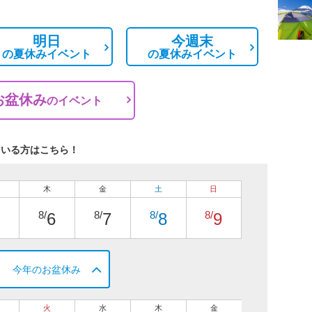
明日
今週末
の
夏休みイベント
の
夏休みイベント
お盆休み
の
イベント
ている方はこちら！
木
金
土
日
8/
8/
8/
8/
6
7
8
9
今年のお盆休み
火
水
木
金