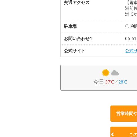
交通アクセス
【電
洲前
洲IC
駐車場
〇 
お問い合わせ1
06-61
公式サイト
公式
今日
37℃
／
28℃
営業時間
こ