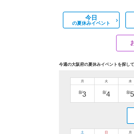
今日
の
夏休みイベント
今週の大阪府の夏休みイベントを探し
月
火
水
8/
8/
8/
3
4
5
土
日
月