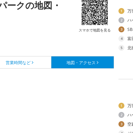
パークの地図・
万
1
ハ
2
S
3
スマホで地図を見る
富
4
北
5
営業時間など
地図・アクセス
万
1
ハ
2
空
3