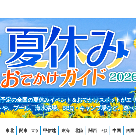
開催予定の全国の夏休みイベント＆おでかけスポットがエ
トや、プール、海水浴場、BBQ・キャンプ場など、遊べ
道
東北
関東
甲信越
東海
北陸
関西
中国
四国
東京
大阪