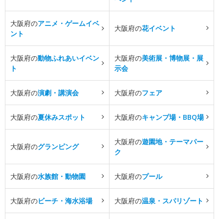
大阪府の
アニメ・ゲームイベ
大阪府の
花イベント
ント
大阪府の
動物ふれあいイベン
大阪府の
美術展・博物展・展
ト
示会
大阪府の
演劇・講演会
大阪府の
フェア
大阪府の
夏休みスポット
大阪府の
キャンプ場・BBQ場
大阪府の
遊園地・テーマパー
大阪府の
グランピング
ク
大阪府の
水族館・動物園
大阪府の
プール
大阪府の
ビーチ・海水浴場
大阪府の
温泉・スパリゾート