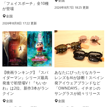
全国
「フェイスポーチ」全10種
2026年8月7日 18:25
更新
が登場
全国
2026年8月8日 17:22
更新
【映画ランキング】『スパ
あなたにぴったりなカラー
イダーマン』シリーズ最高
レンズをAIが診断！スペイン
発進で初登場V！『ちいか
発アイウェアブランドなど
わ』は2位、新作3本がラン
「OWNDAYS」イチオシの
クイン
サングラスが続々リリース
全国
全国