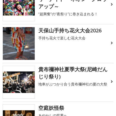
アップ～
“超興奮”の“夜祭り”に巻き込まれる！
天保山手持ち花火大会2026
手持ち花火で楽しむ花火大会
貴布禰神社夏季大祭(尼崎だん
じり祭り)
地車がぶつかり合う貴布禰神社の夏の大祭
空庭妖怪祭
あやかしの世界へ…