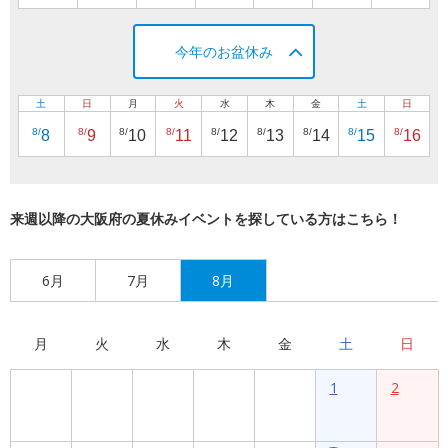
今年のお盆休み
土
日
月
火
水
木
金
土
日
8/
8/
8/
8/
8/
8/
8/
8/
8/
8
9
10
11
12
13
14
15
16
来週以降の大阪府の夏休みイベントを探している方はこちら！
6月
7月
8月
月
火
水
木
金
土
日
1
2