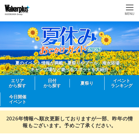
MENU
夏のイベント情報が満載！夏祭りやプール、海水浴場、
キャンプ場など遊べるスポットを大紹介
エリア
日付
イベント
夏祭り
から探す
から探す
ランキング
今日開催
イベント
2026年情報へ順次更新しておりますが一部、昨年の情
報もございます。予めご了承ください。