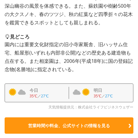
深山幽谷の風景を体感できる。また、蘇鉄園や樹齢500年
の大クスノキ、春のツツジ、秋の紅葉など四季折々の花木
を鑑賞できるスポットとしても親しまれる。
見どころ
園内には重要文化財指定の旧小寺家厩舎、旧ハッサム住
宅、船屋形(いずれも内部非公開)などの歴史ある建造物も
点在する。また相楽園は、2006年(平成18年)に国の登録記
念物(名勝地)に指定されている。
今日
明日
35℃
／
27℃
35℃
／
27℃
天気情報提供元：株式会社ライフビジネスウェザー
営業時間や料金、公式サイトの
情報を見る