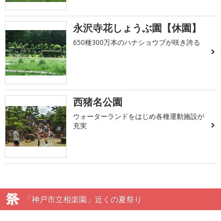
永沢寺花しょうぶ園【休園】
650種300万本のハナショウブが咲き誇る
西猪名公園
ウォーターランドをはじめ各種運動施設が
充実
「神戸市立相楽園」近くの夏祭り