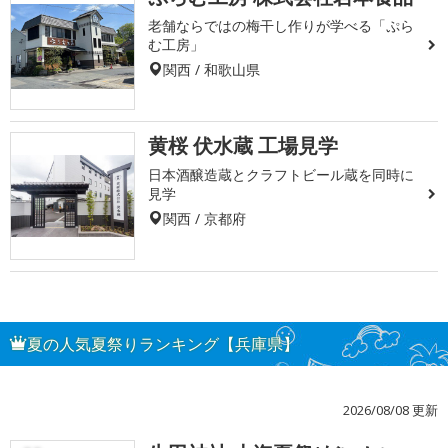
老舗ならではの梅干し作りが学べる「ぷら
む工房」
関西 / 和歌山県
黄桜 伏水蔵 工場見学
日本酒醸造蔵とクラフトビール蔵を同時に
見学
関西 / 京都府
夏の人気夏祭りランキング【兵庫県】
2026/08/08 更新