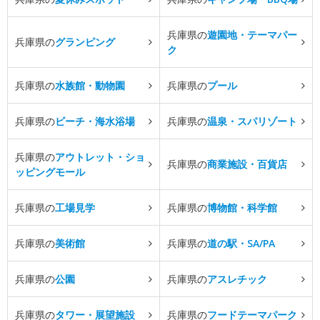
兵庫県の
遊園地・テーマパー
兵庫県の
グランピング
ク
兵庫県の
水族館・動物園
兵庫県の
プール
兵庫県の
ビーチ・海水浴場
兵庫県の
温泉・スパリゾート
兵庫県の
アウトレット・ショ
兵庫県の
商業施設・百貨店
ッピングモール
兵庫県の
工場見学
兵庫県の
博物館・科学館
兵庫県の
美術館
兵庫県の
道の駅・SA/PA
兵庫県の
公園
兵庫県の
アスレチック
兵庫県の
タワー・展望施設
兵庫県の
フードテーマパーク