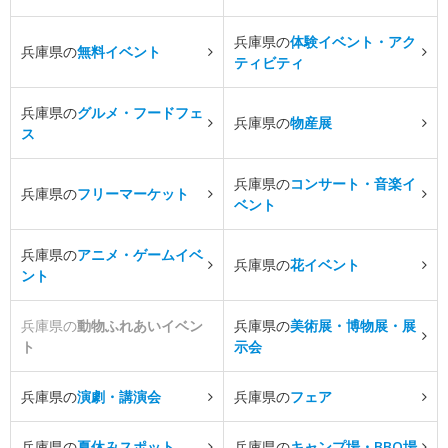
兵庫県の
体験イベント・アク
兵庫県の
無料イベント
ティビティ
兵庫県の
グルメ・フードフェ
兵庫県の
物産展
ス
兵庫県の
コンサート・音楽イ
兵庫県の
フリーマーケット
ベント
兵庫県の
アニメ・ゲームイベ
兵庫県の
花イベント
ント
兵庫県の
動物ふれあいイベン
兵庫県の
美術展・博物展・展
ト
示会
兵庫県の
演劇・講演会
兵庫県の
フェア
兵庫県の
夏休みスポット
兵庫県の
キャンプ場・BBQ場