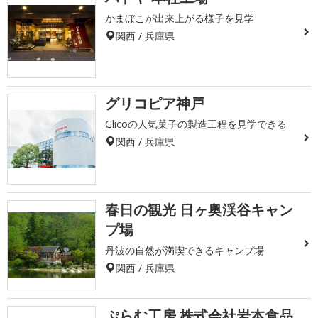
かまぼこが出来上がる様子を見学
関西 / 兵庫県
グリコピア神戸
Glicoの人気菓子の製造工程を見学できる
関西 / 兵庫県
春日の観光 日ヶ奥渓谷キャン
プ場
丹波の自然が満喫できるキャンプ場
関西 / 兵庫県
ぷらむ工房 株式会社岩本食品