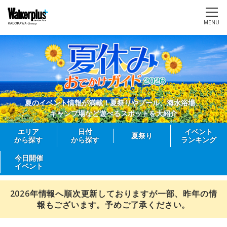
MENU
夏のイベント情報が満載！夏祭りやプール、海水浴場、
キャンプ場など遊べるスポットを大紹介
エリア
日付
イベント
夏祭り
から探す
から探す
ランキング
今日開催
イベント
2026年情報へ順次更新しておりますが一部、昨年の情
報もございます。予めご了承ください。