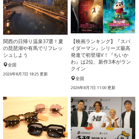
関西の日帰り温泉37選！夏
【映画ランキング】『スパ
の琵琶湖や有馬でリフレッ
イダーマン』シリーズ最高
シュしよう
発進で初登場V！『ちいか
わ』は2位、新作3本がラン
全国
クイン
2026年8月7日 18:25
更新
全国
2026年8月7日 11:00
更新