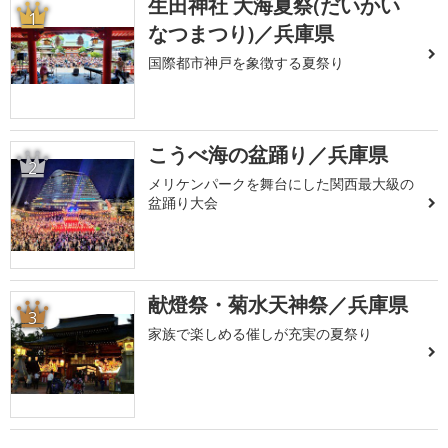
生田神社 大海夏祭(だいかい
1
なつまつり)／兵庫県
国際都市神戸を象徴する夏祭り
こうべ海の盆踊り／兵庫県
2
メリケンパークを舞台にした関西最大級の
盆踊り大会
献燈祭・菊水天神祭／兵庫県
3
家族で楽しめる催しが充実の夏祭り