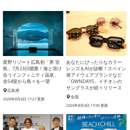
星野リゾート広島初「界 宮
あなたにぴったりなカラー
島」7月23日開業！海と溶け
レンズをAIが診断！スペイン
合うインフィニティ温泉、
発アイウェアブランドなど
全54室から島々を一望
「OWNDAYS」イチオシの
サングラスが続々リリース
広島県
全国
2026年8月6日 17:27
更新
2026年8月4日 17:00
更新