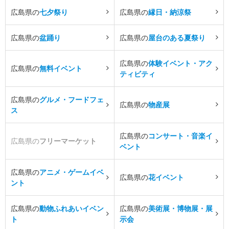
広島県の
七夕祭り
広島県の
縁日・納涼祭
広島県の
盆踊り
広島県の
屋台のある夏祭り
広島県の
体験イベント・アク
広島県の
無料イベント
ティビティ
広島県の
グルメ・フードフェ
広島県の
物産展
ス
広島県の
コンサート・音楽イ
広島県の
フリーマーケット
ベント
広島県の
アニメ・ゲームイベ
広島県の
花イベント
ント
広島県の
動物ふれあいイベン
広島県の
美術展・博物展・展
ト
示会