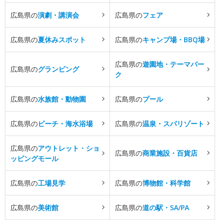
広島県の
演劇・講演会
広島県の
フェア
広島県の
夏休みスポット
広島県の
キャンプ場・BBQ場
広島県の
遊園地・テーマパー
広島県の
グランピング
ク
広島県の
水族館・動物園
広島県の
プール
広島県の
ビーチ・海水浴場
広島県の
温泉・スパリゾート
広島県の
アウトレット・ショ
広島県の
商業施設・百貨店
ッピングモール
広島県の
工場見学
広島県の
博物館・科学館
広島県の
美術館
広島県の
道の駅・SA/PA