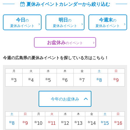
夏休みイベントカレンダーから絞り込む
今日
明日
今週末
の
の
の
夏休みイベント
夏休みイベント
夏休みイベント
お盆休み
の
イベント
今週の広島県の夏休みイベントを探している方はこちら！
月
火
水
木
金
土
日
8/
8/
8/
8/
8/
8/
8/
3
4
5
6
7
8
9
今年のお盆休み
土
日
月
火
水
木
金
土
日
8/
8/
8/
8/
8/
8/
8/
8/
8/
8
9
10
11
12
13
14
15
16