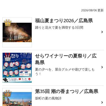
2026/08/06 更新
福山夏まつり2026／広島県
1
踊りと花火で夏を満喫する3日間
せらワイナリーの夏祭り／広
2
島県
夏の夕べを、屋台グルメや遊びで楽しも
う！
第35回 潮の香まつり／広島県
3
坂町の夏の風物詩