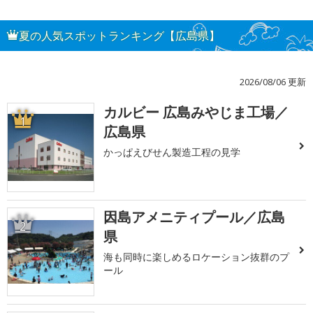
夏の人気スポットランキング【広島県】
2026/08/06 更新
カルビー 広島みやじま工場／
1
広島県
かっぱえびせん製造工程の見学
因島アメニティプール／広島
2
県
海も同時に楽しめるロケーション抜群のプ
ール