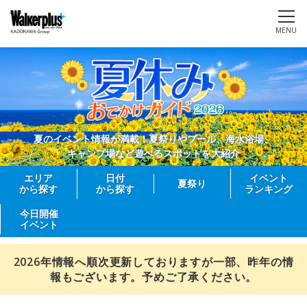
MENU
夏のイベント情報が満載！夏祭りやプール、海水浴場、
キャンプ場など遊べるスポットを大紹介
エリア
日付
イベント
夏祭り
から探す
から探す
ランキング
今日開催
イベント
2026年情報へ順次更新しておりますが一部、昨年の情
報もございます。予めご了承ください。