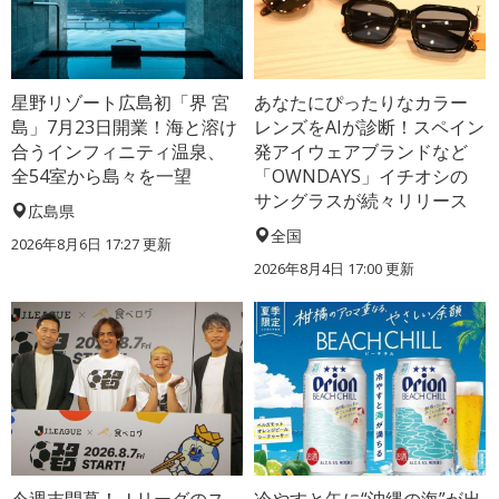
星野リゾート広島初「界 宮
あなたにぴったりなカラー
島」7月23日開業！海と溶け
レンズをAIが診断！スペイン
合うインフィニティ温泉、
発アイウェアブランドなど
全54室から島々を一望
「OWNDAYS」イチオシの
サングラスが続々リリース
広島県
全国
2026年8月6日 17:27
更新
2026年8月4日 17:00
更新
今週末開幕！Ｊリーグのス
冷やすと缶に“沖縄の海”が出