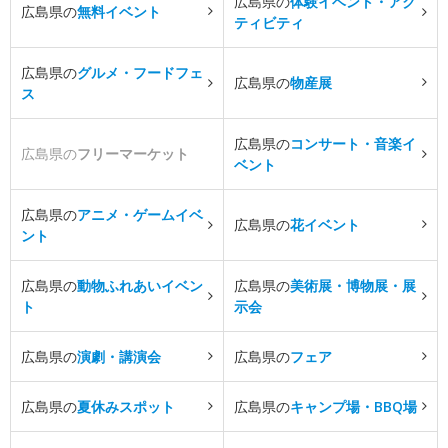
広島県の
体験イベント・アク
広島県の
無料イベント
ティビティ
広島県の
グルメ・フードフェ
広島県の
物産展
ス
広島県の
コンサート・音楽イ
広島県の
フリーマーケット
ベント
広島県の
アニメ・ゲームイベ
広島県の
花イベント
ント
広島県の
動物ふれあいイベン
広島県の
美術展・博物展・展
ト
示会
広島県の
演劇・講演会
広島県の
フェア
広島県の
夏休みスポット
広島県の
キャンプ場・BBQ場