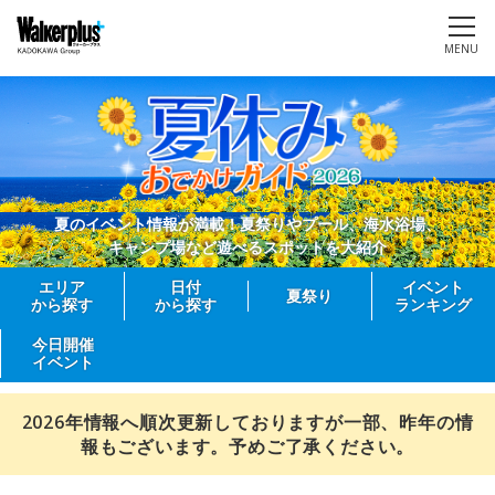
MENU
夏のイベント情報が満載！夏祭りやプール、海水浴場、
キャンプ場など遊べるスポットを大紹介
エリア
日付
イベント
夏祭り
から探す
から探す
ランキング
今日開催
イベント
2026年情報へ順次更新しておりますが一部、昨年の情
報もございます。予めご了承ください。