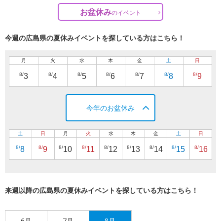
お盆休み
の
イベント
今週の広島県の夏休みイベントを探している方はこちら！
月
火
水
木
金
土
日
8/
8/
8/
8/
8/
8/
8/
3
4
5
6
7
8
9
今年のお盆休み
土
日
月
火
水
木
金
土
日
8/
8/
8/
8/
8/
8/
8/
8/
8/
8
9
10
11
12
13
14
15
16
来週以降の広島県の夏休みイベントを探している方はこちら！
6月
7月
8月