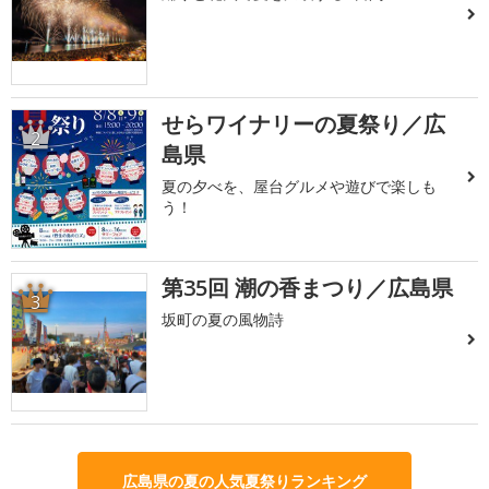
せらワイナリーの夏祭り／広
2
島県
夏の夕べを、屋台グルメや遊びで楽しも
う！
第35回 潮の香まつり／広島県
3
坂町の夏の風物詩
広島県の夏の人気夏祭りランキング