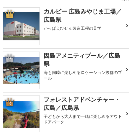
カルビー 広島みやじま工場／
1
広島県
かっぱえびせん製造工程の見学
因島アメニティプール／広島
2
県
海も同時に楽しめるロケーション抜群のプ
ール
フォレストアドベンチャー・
3
広島／広島県
子どもから大人まで一緒に楽しめるアウト
ドアパーク