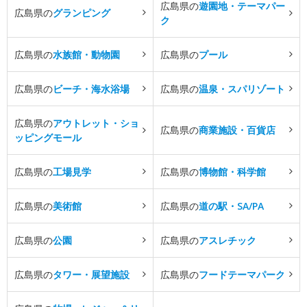
広島県の
遊園地・テーマパー
広島県の
グランピング
ク
広島県の
水族館・動物園
広島県の
プール
広島県の
ビーチ・海水浴場
広島県の
温泉・スパリゾート
広島県の
アウトレット・ショ
広島県の
商業施設・百貨店
ッピングモール
広島県の
工場見学
広島県の
博物館・科学館
広島県の
美術館
広島県の
道の駅・SA/PA
広島県の
公園
広島県の
アスレチック
広島県の
タワー・展望施設
広島県の
フードテーマパーク