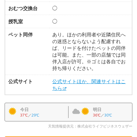
おむつ交換台
◯
授乳室
◯
ペット同伴
あり。ほかの利用者や近隣住民へ
の迷惑とならないよう配慮すれ
ば、リードを付けたペットの同伴
は可能。また、一部の店舗では同
伴入店が許可。※ゴミは各自でお
持ち帰りください。
公式サイト
公式サイトほか、関連サイトはこ
ちら
今日
明日
37℃
／
29℃
36℃
／
30℃
天気情報提供元：株式会社ライフビジネスウェザー