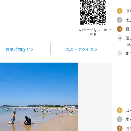
は
1
七
2
夏
3
このページをスマホで
見る
勝
4
K
営業時間など
地図・アクセス
ま
5
は
1
水
2
砂
3