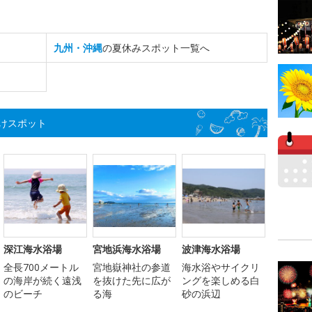
九州・沖縄
の夏休みスポット一覧へ
けスポット
深江海水浴場
宮地浜海水浴場
波津海水浴場
全長700メートル
宮地嶽神社の参道
海水浴やサイクリ
の海岸が続く遠浅
を抜けた先に広が
ングを楽しめる白
のビーチ
る海
砂の浜辺