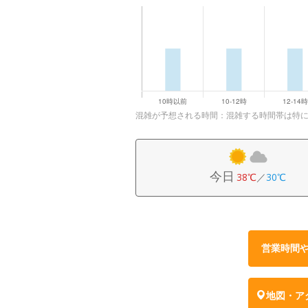
混雑が予想される時間：混雑する時間帯は特
今日
38℃
／
30℃
営業時間
地図・ア