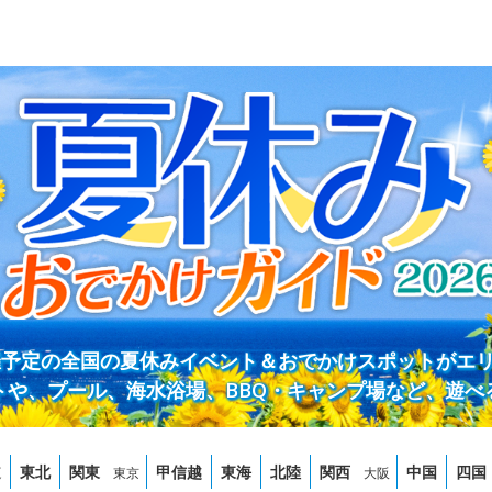
開催予定の全国の夏休みイベント＆おでかけスポットがエ
トや、プール、海水浴場、BBQ・キャンプ場など、遊べ
道
東北
関東
甲信越
東海
北陸
関西
中国
四国
東京
大阪