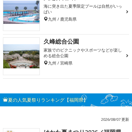
海に突き出た夏季限定プールは自然がいっ
ぱい
九州 / 鹿児島県
久峰総合公園
家族でのピクニックやスポーツなどが楽し
める総合公園
九州 / 宮崎県
夏の人気夏祭りランキング【福岡県】
2026/08/07 更新