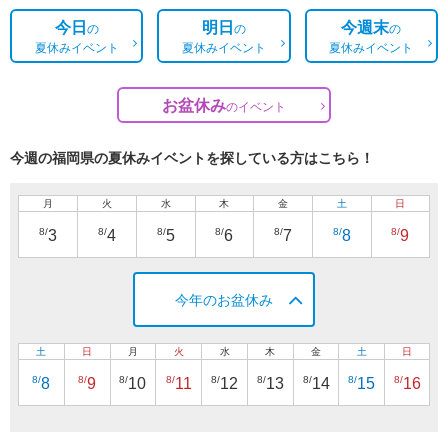
今日
明日
今週末
の
の
の
夏休みイベント
夏休みイベント
夏休みイベント
お盆休み
の
イベント
今週の福岡県の夏休みイベントを探している方はこちら！
月
火
水
木
金
土
日
8/
8/
8/
8/
8/
8/
8/
3
4
5
6
7
8
9
今年のお盆休み
土
日
月
火
水
木
金
土
日
8/
8/
8/
8/
8/
8/
8/
8/
8/
8
9
10
11
12
13
14
15
16