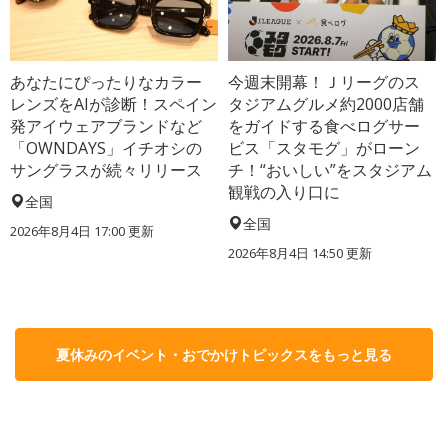
あなたにぴったりなカラー
今週末開幕！Ｊリーグのス
レンズをAIが診断！スペイン
タジアムグルメ約2000店舗
発アイウェアブランドなど
をガイドする食べログサー
「OWNDAYS」イチオシの
ビス「スタモグ」がローン
サングラスが続々リリース
チ！“おいしい”をスタジアム
観戦の入り口に
全国
全国
2026年8月4日 17:00
更新
2026年8月4日 14:50
更新
夏休みのイベント・おでかけトピックスをもっと見る