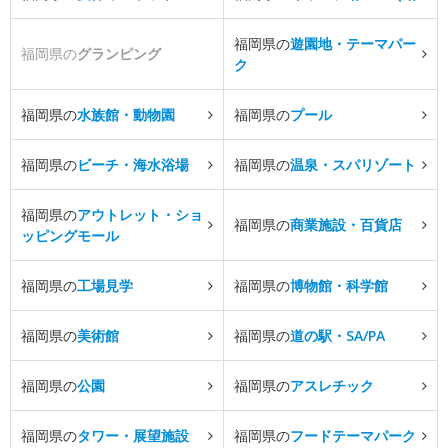
福岡県の
遊園地・テーマパー
福岡県の
グランピング
ク
福岡県の
水族館・動物園
福岡県の
プール
福岡県の
ビーチ・海水浴場
福岡県の
温泉・スパリゾート
福岡県の
アウトレット・ショ
福岡県の
商業施設・百貨店
ッピングモール
福岡県の
工場見学
福岡県の
博物館・科学館
福岡県の
美術館
福岡県の
道の駅・SA/PA
福岡県の
公園
福岡県の
アスレチック
福岡県の
タワー・展望施設
福岡県の
フードテーマパーク