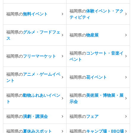
福岡県の
体験イベント・アク
福岡県の
無料イベント
ティビティ
福岡県の
グルメ・フードフェ
福岡県の
物産展
ス
福岡県の
コンサート・音楽イ
福岡県の
フリーマーケット
ベント
福岡県の
アニメ・ゲームイベ
福岡県の
花イベント
ント
福岡県の
動物ふれあいイベン
福岡県の
美術展・博物展・展
ト
示会
福岡県の
演劇・講演会
福岡県の
フェア
福岡県の
夏休みスポット
福岡県の
キャンプ場・BBQ場