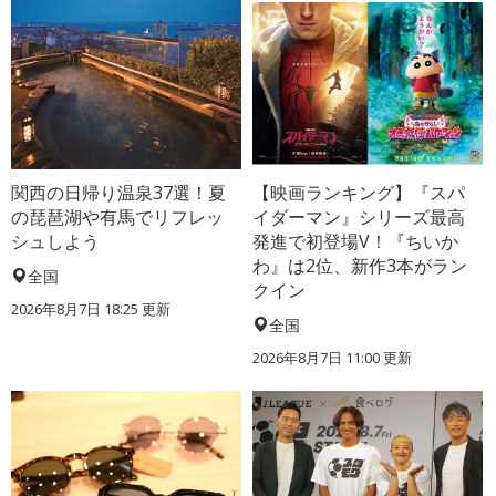
関西の日帰り温泉37選！夏
【映画ランキング】『スパ
の琵琶湖や有馬でリフレッ
イダーマン』シリーズ最高
シュしよう
発進で初登場V！『ちいか
わ』は2位、新作3本がラン
全国
クイン
2026年8月7日 18:25
更新
全国
2026年8月7日 11:00
更新