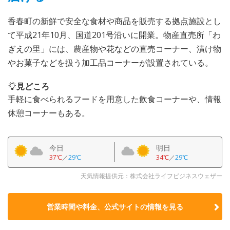
香春町の新鮮で安全な食材や商品を販売する拠点施設とし
て平成21年10月、国道201号沿いに開業。物産直売所「わ
ぎえの里」には、農産物や花などの直売コーナー、漬け物
やお菓子などを扱う加工品コーナーが設置されている。
見どころ
手軽に食べられるフードを用意した飲食コーナーや、情報
休憩コーナーもある。
今日
明日
37℃
／
29℃
34℃
／
29℃
天気情報提供元：株式会社ライフビジネスウェザー
営業時間や料金、公式サイトの
情報を見る