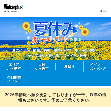
MENU
夏のイベント情報が満載！夏祭りやプール、海水浴場、
キャンプ場など遊べるスポットを大紹介
エリア
日付
イベント
夏祭り
から探す
から探す
ランキング
今日開催
イベント
2026年情報へ順次更新しておりますが一部、昨年の情
報もございます。予めご了承ください。