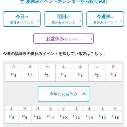
夏休みイベントカレンダーから絞り込む
今日
明日
今週末
の
の
の
夏休みイベント
夏休みイベント
夏休みイベント
お盆休み
の
イベント
今週の福岡県の夏休みイベントを探している方はこちら！
月
火
水
木
金
土
日
8/
8/
8/
8/
8/
8/
8/
3
4
5
6
7
8
9
今年のお盆休み
土
日
月
火
水
木
金
土
日
8/
8/
8/
8/
8/
8/
8/
8/
8/
8
9
10
11
12
13
14
15
16