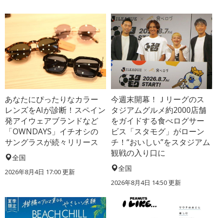
あなたにぴったりなカラー
今週末開幕！Ｊリーグのス
レンズをAIが診断！スペイン
タジアムグルメ約2000店舗
発アイウェアブランドなど
をガイドする食べログサー
「OWNDAYS」イチオシの
ビス「スタモグ」がローン
サングラスが続々リリース
チ！“おいしい”をスタジアム
観戦の入り口に
全国
全国
2026年8月4日 17:00
更新
2026年8月4日 14:50
更新