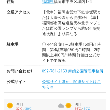
住所
福岡県
福岡市中央区城内1ｰ4
交通アクセス
【電車】福岡市営地下鉄赤坂駅ま
たは大濠公園から徒歩8分 【車】
福岡都市高速道路天神北ランプま
たは西公園ランプから約8分 ※交
通状況により異なる
駐車場
〇 444台 第1～3駐車場150円/1時
間、第4駐車場150円/1時間、2時
間以上400円/1時間 詳細は公式サ
イトで要確認
お問い合わせ1
092-781-2153 舞鶴公園管理事務所
公式サイト
公式サイトほか、関連サイトはこ
ちら
今日
明日
37℃
／
30℃
36℃
／
30℃