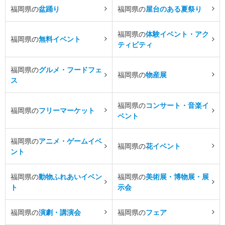
福岡県の
盆踊り
福岡県の
屋台のある夏祭り
福岡県の
体験イベント・アク
福岡県の
無料イベント
ティビティ
福岡県の
グルメ・フードフェ
福岡県の
物産展
ス
福岡県の
コンサート・音楽イ
福岡県の
フリーマーケット
ベント
福岡県の
アニメ・ゲームイベ
福岡県の
花イベント
ント
福岡県の
動物ふれあいイベン
福岡県の
美術展・博物展・展
ト
示会
福岡県の
演劇・講演会
福岡県の
フェア