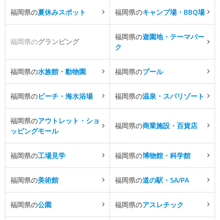
福岡県の
夏休みスポット
福岡県の
キャンプ場・BBQ場
福岡県の
遊園地・テーマパー
福岡県の
グランピング
ク
福岡県の
水族館・動物園
福岡県の
プール
福岡県の
ビーチ・海水浴場
福岡県の
温泉・スパリゾート
福岡県の
アウトレット・ショ
福岡県の
商業施設・百貨店
ッピングモール
福岡県の
工場見学
福岡県の
博物館・科学館
福岡県の
美術館
福岡県の
道の駅・SA/PA
福岡県の
公園
福岡県の
アスレチック