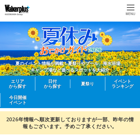
MENU
夏のイベント情報が満載！夏祭りやプール、海水浴場、
キャンプ場など遊べるスポットを大紹介
エリア
日付
イベント
夏祭り
から探す
から探す
ランキング
今日開催
イベント
2026年情報へ順次更新しておりますが一部、昨年の情
報もございます。予めご了承ください。