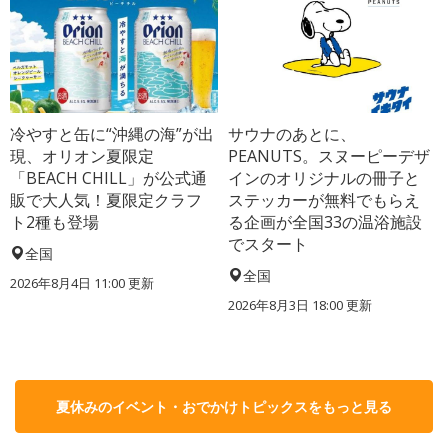
冷やすと缶に“沖縄の海”が出
サウナのあとに、
現、オリオン夏限定
PEANUTS。スヌーピーデザ
「BEACH CHILL」が公式通
インのオリジナルの冊子と
販で大人気！夏限定クラフ
ステッカーが無料でもらえ
ト2種も登場
る企画が全国33の温浴施設
でスタート
全国
全国
2026年8月4日 11:00
更新
2026年8月3日 18:00
更新
夏休みのイベント・おでかけトピックスをもっと見る