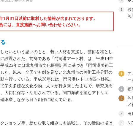
夏
港美術工芸研究所外観
4
砂
5
岡
6年1月31日以前に取材した情報が含まれております。
合には、直接施設へお問い合わせください。
える
出したいという思いのもと、若い人材を支援し、芸術を核とし
に設置された。前身である「門司港アート村」は、平成14年
平成23年には北九州市文化振興計画に基づき「門司港美術工
をした。以来、全国でも例を見ない北九州市の美術工芸分野の
ア
1
動を行っている。平成28年には、門司港レトロ地区へ移転。
ー
して栄え多様な文化や物、人々が行き来したまちで、研究所周
福
2
り、大切に保存・活用されている。関門海峡を望むアトリエ
芦
3
切磋琢磨しながら日々創作に励んでいる。
／
田
4
ークショップ等、新たな取り組みにも挑戦し、その活動の場は
N
5