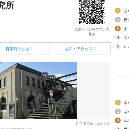
究所
は
1
夏
2
ま
3
このページをスマホで
見る
七
4
苅
5
営業時間など
地図・アクセス
水
1
は
2
SU
3
門司港美術工芸研究所