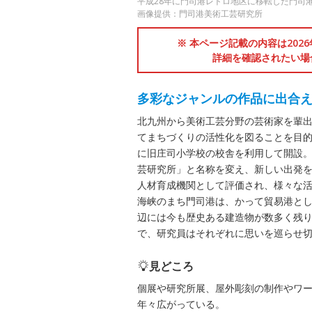
平成28年に門司港レトロ地区に移転した門司
画像提供：門司港美術工芸研究所
※ 本ページ記載の内容は202
詳細を確認されたい場
多彩なジャンルの作品に出合
北九州から美術工芸分野の芸術家を輩
てまちづくりの活性化を図ることを目的
に旧庄司小学校の校舎を利用して開設。
芸研究所」と名称を変え、新しい出発
人材育成機関として評価され、様々な活
海峡のまち門司港は、かって貿易港と
辺には今も歴史ある建造物が数多く残
で、研究員はそれぞれに思いを巡らせ
見どころ
個展や研究所展、屋外彫刻の制作やワ
年々広がっている。