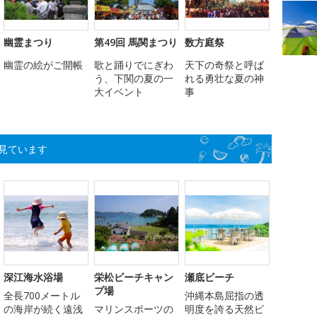
幽霊まつり
第49回 馬関まつり
数方庭祭
幽霊の絵がご開帳
歌と踊りでにぎわ
天下の奇祭と呼ば
う、下関の夏の一
れる勇壮な夏の神
大イベント
事
見ています
深江海水浴場
栄松ビーチキャン
瀬底ビーチ
プ場
全長700メートル
沖縄本島屈指の透
の海岸が続く遠浅
マリンスポーツの
明度を誇る天然ビ