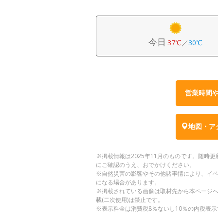
今日
37℃
／
30℃
営業時間
地図・ア
※掲載情報は2025年11月のものです。随
にご確認のうえ、おでかけください。
※自然災害の影響やその他諸事情により、イ
になる場合があります。
※掲載されている画像は取材先から本ページ
載(二次使用)は禁止です。
※表示料金は消費税8％ないし10％の内税表示