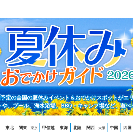
開催予定の全国の夏休みイベント＆おでかけスポットがエ
トや、プール、海水浴場、BBQ・キャンプ場など、遊べ
道
東北
関東
甲信越
東海
北陸
関西
中国
四国
東京
大阪