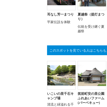
耳なし芳一まつり
夏越祭（提灯まつ
り）
平家伝説を体験
伝統を受け継ぐ夏
越祭
このスポットを見ている人はこちらも
いこいの里千石キ
筑前町安の里公園
ャンプ場
ふれあいファーム
(バーベキュー)
清流と緑溢れる千