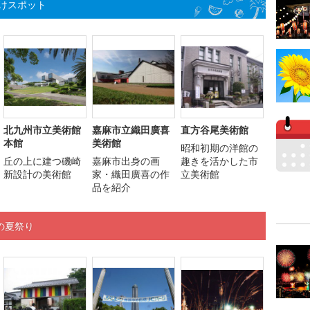
けスポット
北九州市立美術館
嘉麻市立織田廣喜
直方谷尾美術館
本館
美術館
昭和初期の洋館の
丘の上に建つ磯崎
嘉麻市出身の画
趣きを活かした市
新設計の美術館
家・織田廣喜の作
立美術館
品を紹介
の夏祭り