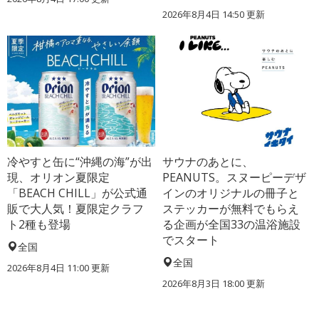
2026年8月4日 14:50
更新
冷やすと缶に“沖縄の海”が出
サウナのあとに、
現、オリオン夏限定
PEANUTS。スヌーピーデザ
「BEACH CHILL」が公式通
インのオリジナルの冊子と
販で大人気！夏限定クラフ
ステッカーが無料でもらえ
ト2種も登場
る企画が全国33の温浴施設
でスタート
全国
全国
2026年8月4日 11:00
更新
2026年8月3日 18:00
更新