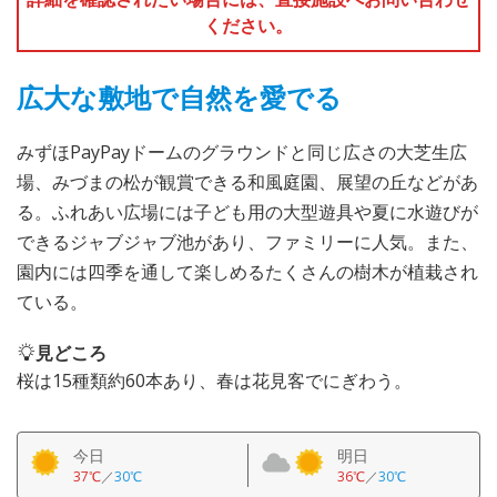
ください。
広大な敷地で自然を愛でる
みずほPayPayドームのグラウンドと同じ広さの大芝生広
場、みづまの松が観賞できる和風庭園、展望の丘などがあ
る。ふれあい広場には子ども用の大型遊具や夏に水遊びが
できるジャブジャブ池があり、ファミリーに人気。また、
園内には四季を通して楽しめるたくさんの樹木が植栽され
ている。
見どころ
桜は15種類約60本あり、春は花見客でにぎわう。
今日
明日
37℃
／
30℃
36℃
／
30℃