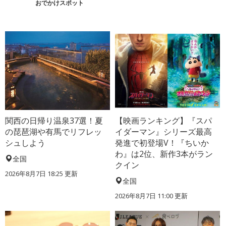
おでかけスポット
関西の日帰り温泉37選！夏
【映画ランキング】『スパ
の琵琶湖や有馬でリフレッ
イダーマン』シリーズ最高
シュしよう
発進で初登場V！『ちいか
わ』は2位、新作3本がラン
全国
クイン
2026年8月7日 18:25
更新
全国
2026年8月7日 11:00
更新