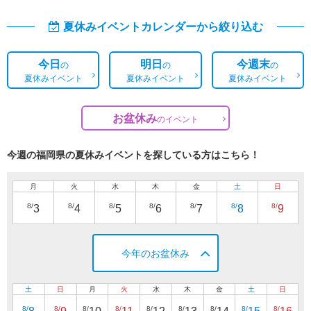
夏休みイベントカレンダーから絞り込む
今日
明日
今週末
の
の
の
夏休みイベント
夏休みイベント
夏休みイベント
お盆休み
の
イベント
今週の福岡県の夏休みイベントを探している方はこちら！
月
火
水
木
金
土
日
8/
8/
8/
8/
8/
8/
8/
3
4
5
6
7
8
9
今年のお盆休み
土
日
月
火
水
木
金
土
日
8/
8/
8/
8/
8/
8/
8/
8/
8/