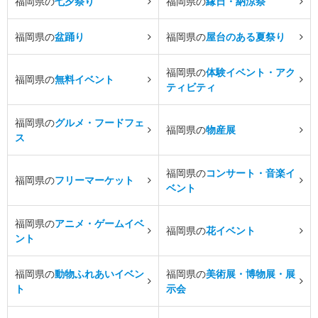
福岡県の
七夕祭り
福岡県の
縁日・納涼祭
福岡県の
盆踊り
福岡県の
屋台のある夏祭り
福岡県の
体験イベント・アク
福岡県の
無料イベント
ティビティ
福岡県の
グルメ・フードフェ
福岡県の
物産展
ス
福岡県の
コンサート・音楽イ
福岡県の
フリーマーケット
ベント
福岡県の
アニメ・ゲームイベ
福岡県の
花イベント
ント
福岡県の
動物ふれあいイベン
福岡県の
美術展・博物展・展
ト
示会