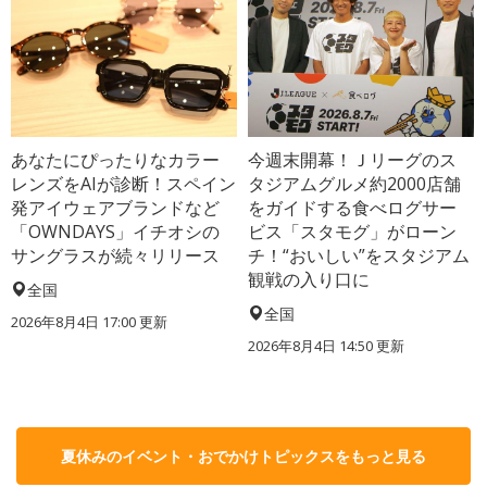
あなたにぴったりなカラー
今週末開幕！Ｊリーグのス
レンズをAIが診断！スペイン
タジアムグルメ約2000店舗
発アイウェアブランドなど
をガイドする食べログサー
「OWNDAYS」イチオシの
ビス「スタモグ」がローン
サングラスが続々リリース
チ！“おいしい”をスタジアム
観戦の入り口に
全国
全国
2026年8月4日 17:00
更新
2026年8月4日 14:50
更新
夏休みのイベント・おでかけトピックスをもっと見る