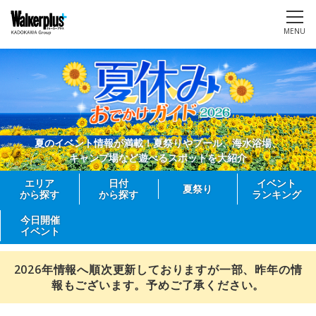
MENU
夏のイベント情報が満載！夏祭りやプール、海水浴場、
キャンプ場など遊べるスポットを大紹介
エリア
日付
イベント
夏祭り
から探す
から探す
ランキング
今日開催
イベント
2026年情報へ順次更新しておりますが一部、昨年の情
報もございます。予めご了承ください。