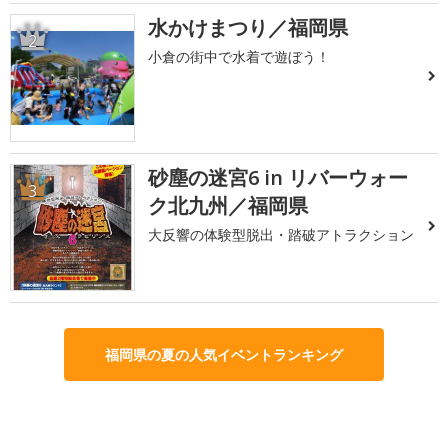
水かけまつり／福岡県
2
小倉の街中で水着で遊ぼう！
砂塵の迷宮6 in リバーウォー
3
ク北九州／福岡県
大反響の体験型脱出・踏破アトラクション
福岡県の夏の人気イベントランキング