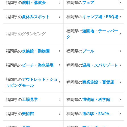
福岡県の
演劇・講演会
福岡県の
フェア
福岡県の
夏休みスポット
福岡県の
キャンプ場・BBQ場
福岡県の
遊園地・テーマパー
福岡県の
グランピング
ク
福岡県の
水族館・動物園
福岡県の
プール
福岡県の
ビーチ・海水浴場
福岡県の
温泉・スパリゾート
福岡県の
アウトレット・ショ
福岡県の
商業施設・百貨店
ッピングモール
福岡県の
工場見学
福岡県の
博物館・科学館
福岡県の
美術館
福岡県の
道の駅・SA/PA