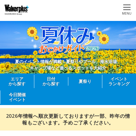
MENU
夏のイベント情報が満載！夏祭りやプール、海水浴場、
キャンプ場など遊べるスポットを大紹介
エリア
日付
イベント
夏祭り
から探す
から探す
ランキング
今日開催
イベント
2026年情報へ順次更新しておりますが一部、昨年の情
報もございます。予めご了承ください。