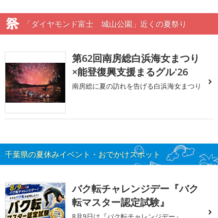
「ダイヤモンド富士 城山公園」近くの夏祭り
第62回南房総白浜海女まつり
×能登復興支援まるグル'26
南房総に夏の訪れを告げる白浜海女まつり
千葉県の夏休みイベント・おでかけスポット
バク転チャレンジデー『バク
転マスター認定試験』
8月9日は『バク転チャレンジデー』