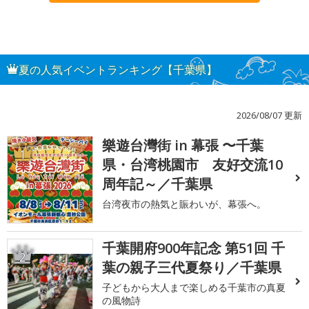
夏の人気イベントランキング【千葉県】
2026/08/07 更新
樂遊台灣街 in 幕張 〜千葉
1
県・台湾桃園市 友好交流10
周年記～／千葉県
台湾夜市の熱気と賑わいが、幕張へ。
千葉開府900年記念 第51回 千
2
葉の親子三代夏祭り／千葉県
子どもから大人まで楽しめる千葉市の真夏
の風物詩