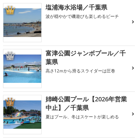
塩浦海水浴場／千葉県
1
波が穏やかで磯遊びも楽しめるビーチ
富津公園ジャンボプール／千
2
葉県
高さ12ｍから滑るスライダーは圧巻
姉崎公園プール【2026年営業
3
中止】／千葉県
夏はプール、冬はスケートが楽しめる