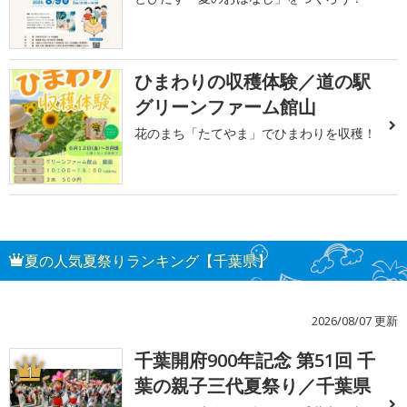
ひまわりの収穫体験／道の駅
グリーンファーム館山
花のまち「たてやま」でひまわりを収穫！
夏の人気夏祭りランキング【千葉県】
2026/08/07 更新
千葉開府900年記念 第51回 千
1
葉の親子三代夏祭り／千葉県