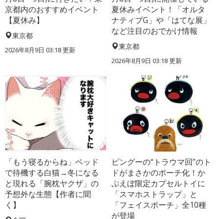
京都内のおすすめイベント
夏休みイベント！「オルタ
【夏休み】
ナティブG」や「はてな展」
など注目のおでかけ情報
東京都
東京都
2026年8月9日 03:18
更新
2026年8月9日 03:18
更新
「もう寝るからね」ベッド
ピングーの“トラウマ回”のト
で待機する白猫→冬になる
ドがまさかのポーチ化！か
と現れる「腕枕ヤクザ」の
ぷえぼ限定カプセルトイに
予想外な生態【作者に聞
「スマホストラップ」と
く】
「フェイスポーチ」全10種
が登場