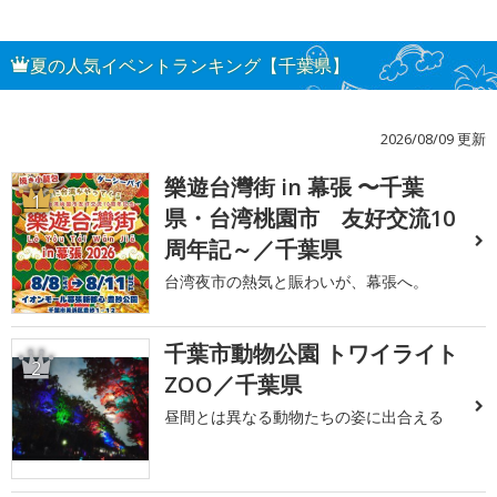
夏の人気イベントランキング【千葉県】
2026/08/09 更新
樂遊台灣街 in 幕張 〜千葉
1
県・台湾桃園市 友好交流10
周年記～／千葉県
台湾夜市の熱気と賑わいが、幕張へ。
千葉市動物公園 トワイライト
2
ZOO／千葉県
昼間とは異なる動物たちの姿に出合える