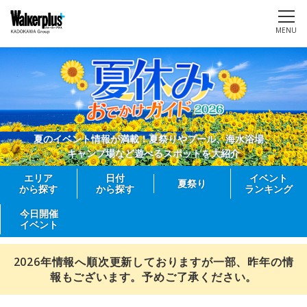
MENU
夏のイベント情報が満載！夏祭りやプール、海水浴場、
キャンプ場など遊べるスポットを大紹介
エリア
日付
イベント
夏祭り
から探す
から探す
ランキング
今日開催
イベント
2026年情報へ順次更新しておりますが一部、昨年の情
報もございます。予めご了承ください。