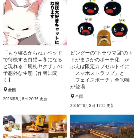
「もう寝るからね」ベッド
ピングーの“トラウマ回”のト
で待機する白猫→冬になる
ドがまさかのポーチ化！か
と現れる「腕枕ヤクザ」の
ぷえぼ限定カプセルトイに
予想外な生態【作者に聞
「スマホストラップ」と
く】
「フェイスポーチ」全10種
が登場
全国
全国
2026年8月8日 20:35
更新
2026年8月8日 17:22
更新