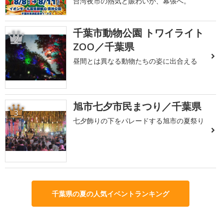
台湾夜市の熱気と賑わいが、幕張へ。
千葉市動物公園 トワイライト
2
ZOO／千葉県
昼間とは異なる動物たちの姿に出合える
旭市七夕市民まつり／千葉県
3
七夕飾りの下をパレードする旭市の夏祭り
千葉県の夏の人気イベントランキング