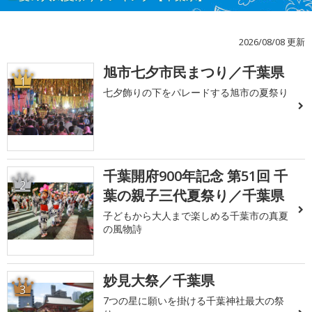
2026/08/08 更新
旭市七夕市民まつり／千葉県
1
七夕飾りの下をパレードする旭市の夏祭り
千葉開府900年記念 第51回 千
2
葉の親子三代夏祭り／千葉県
子どもから大人まで楽しめる千葉市の真夏
の風物詩
妙見大祭／千葉県
3
7つの星に願いを掛ける千葉神社最大の祭