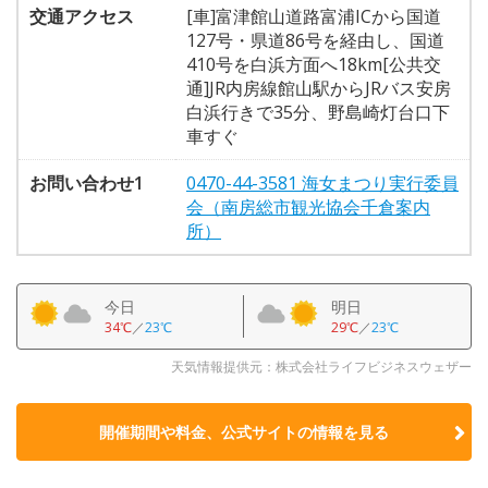
交通アクセス
[車]富津館山道路富浦ICから国道
127号・県道86号を経由し、国道
410号を白浜方面へ18km[公共交
通]JR内房線館山駅からJRバス安房
白浜行きで35分、野島崎灯台口下
車すぐ
お問い合わせ1
0470-44-3581 海女まつり実行委員
会（南房総市観光協会千倉案内
所）
今日
明日
34℃
／
23℃
29℃
／
23℃
天気情報提供元：株式会社ライフビジネスウェザー
開催期間や料金、公式サイトの
情報を見る