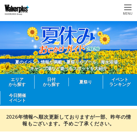
MENU
夏のイベント情報が満載！夏祭りやプール、海水浴場、
キャンプ場など遊べるスポットを大紹介
エリア
日付
イベント
夏祭り
から探す
から探す
ランキング
今日開催
イベント
2026年情報へ順次更新しておりますが一部、昨年の情
報もございます。予めご了承ください。