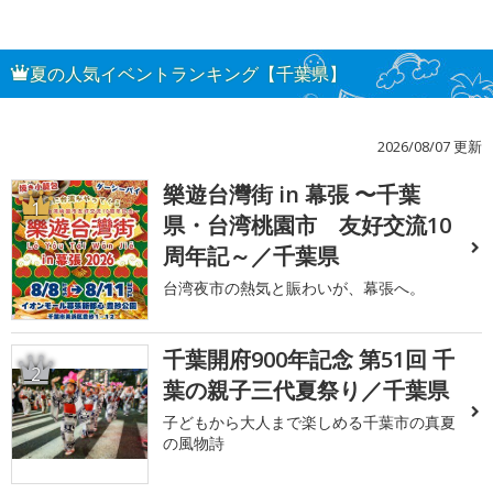
夏の人気イベントランキング【千葉県】
2026/08/07 更新
樂遊台灣街 in 幕張 〜千葉
1
県・台湾桃園市 友好交流10
周年記～／千葉県
台湾夜市の熱気と賑わいが、幕張へ。
千葉開府900年記念 第51回 千
2
葉の親子三代夏祭り／千葉県
子どもから大人まで楽しめる千葉市の真夏
の風物詩