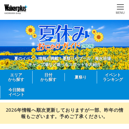
MENU
夏のイベント情報が満載！夏祭りやプール、海水浴場、
キャンプ場など遊べるスポットを大紹介
エリア
日付
イベント
夏祭り
から探す
から探す
ランキング
今日開催
イベント
2026年情報へ順次更新しておりますが一部、昨年の情
報もございます。予めご了承ください。