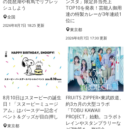
の琵琶湖や有馬でリフレッ
ンスタ」限定弁当売上
シュしよう
TOP10を発表！芸能人御用
達の特製カレーが3年連続1
全国
位に
2026年8月7日 18:25
更新
東京都
2026年8月7日 17:30
更新
8月10日はスヌーピーの誕生
FRUITS ZIPPER×東武鉄道、
日！「スヌーピーミュージ
約3カ月の大型コラボ
アム」はバースデー記念イ
「TOBU KAWAII
ベント＆グッズが目白押し
PROJECT」始動。コラボト
レインやスタンプラリーな
東京都