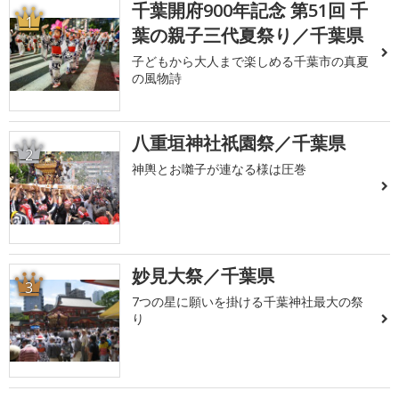
千葉開府900年記念 第51回 千
1
葉の親子三代夏祭り／千葉県
子どもから大人まで楽しめる千葉市の真夏
の風物詩
八重垣神社祇園祭／千葉県
2
神輿とお囃子が連なる様は圧巻
妙見大祭／千葉県
3
7つの星に願いを掛ける千葉神社最大の祭
り