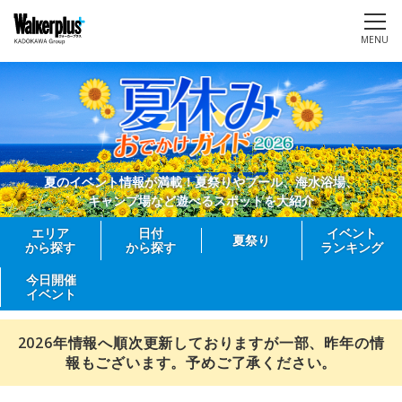
MENU
夏のイベント情報が満載！夏祭りやプール、海水浴場、
キャンプ場など遊べるスポットを大紹介
エリア
日付
イベント
夏祭り
から探す
から探す
ランキング
今日開催
イベント
2026年情報へ順次更新しておりますが一部、昨年の情
報もございます。予めご了承ください。