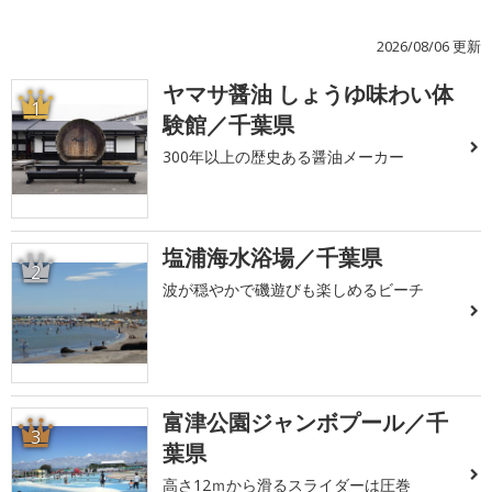
2026/08/06 更新
ヤマサ醤油 しょうゆ味わい体
1
験館／千葉県
300年以上の歴史ある醤油メーカー
塩浦海水浴場／千葉県
2
波が穏やかで磯遊びも楽しめるビーチ
富津公園ジャンボプール／千
3
葉県
高さ12ｍから滑るスライダーは圧巻