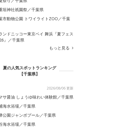
夏祭り／千葉県
重垣神社祇園祭／千葉県
葉市動物公園 トワイライトZOO／千葉
ランドニッコー東京ベイ 舞浜『夏フェス
026』／千葉県
もっと見る
夏の人気スポットランキング
【千葉県】
2026/08/06 更新
マサ醤油 しょうゆ味わい体験館／千葉県
浦海水浴場／千葉県
津公園ジャンボプール／千葉県
谷海水浴場／千葉県