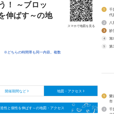
う！ ～ブロッ
千
1
を伸ばす～の地
代
八
2
スマホで地図を見る
妙
3
旭
4
第
5
6:00。 ※どちらの時間帯も同一内容。複数
。
開催期間など
地図・アクセス
樂
1
市
創造性と個性を伸ばす～の地図・アクセス
千
2