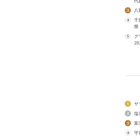
代
八
3
千
4
県
グ
5
2
ヤ
1
塩
2
富
3
守
4