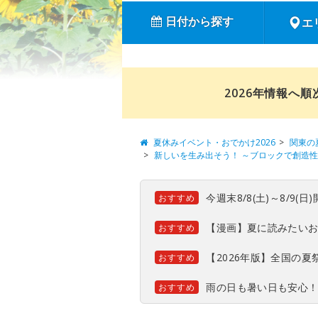
日付から探す
エ
2026年情報へ
夏休みイベント・おでかけ2026
関東の
新しいを生み出そう！ ～ブロックで創造
今週末8/8(土)～8/9
おすすめ
【漫画】夏に読みたい
おすすめ
【2026年版】全国の
おすすめ
雨の日も暑い日も安心
おすすめ