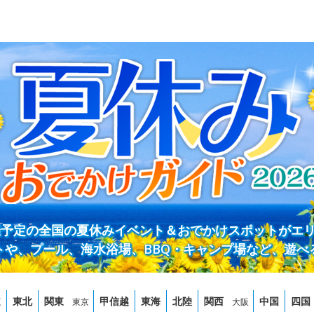
開催予定の全国の夏休みイベント＆おでかけスポットがエ
トや、プール、海水浴場、BBQ・キャンプ場など、遊べ
道
東北
関東
甲信越
東海
北陸
関西
中国
四国
東京
大阪