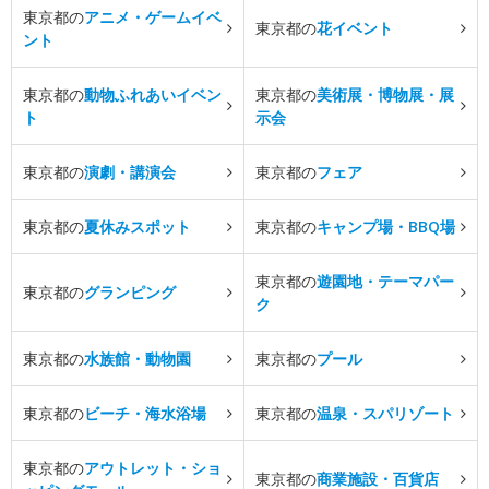
東京都の
アニメ・ゲームイベ
東京都の
花イベント
ント
東京都の
動物ふれあいイベン
東京都の
美術展・博物展・展
ト
示会
東京都の
演劇・講演会
東京都の
フェア
東京都の
夏休みスポット
東京都の
キャンプ場・BBQ場
東京都の
遊園地・テーマパー
東京都の
グランピング
ク
東京都の
水族館・動物園
東京都の
プール
東京都の
ビーチ・海水浴場
東京都の
温泉・スパリゾート
東京都の
アウトレット・ショ
東京都の
商業施設・百貨店