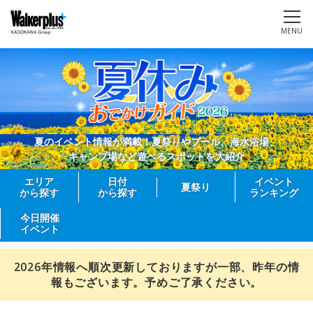
MENU
夏のイベント情報が満載！夏祭りやプール、海水浴場、
キャンプ場など遊べるスポットを大紹介
エリア
日付
イベント
夏祭り
から探す
から探す
ランキング
今日開催
イベント
2026年情報へ順次更新しておりますが一部、昨年の情
報もございます。予めご了承ください。