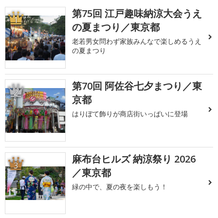
第75回 江戸趣味納涼大会うえ
1
の夏まつり／東京都
老若男女問わず家族みんなで楽しめるうえ
の夏まつり
第70回 阿佐谷七夕まつり／東
2
京都
はりぼて飾りが商店街いっぱいに登場
麻布台ヒルズ 納涼祭り 2026
3
／東京都
緑の中で、夏の夜を楽しもう！