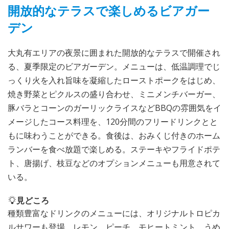
開放的なテラスで楽しめるビアガー
デン
大丸有エリアの夜景に囲まれた開放的なテラスで開催され
る、夏季限定のビアガーデン。メニューは、低温調理でじ
っくり火を入れ旨味を凝縮したローストポークをはじめ、
焼き野菜とピクルスの盛り合わせ、ミニメンチバーガー、
豚バラとコーンのガーリックライスなどBBQの雰囲気をイ
メージしたコース料理を、120分間のフリードリンクとと
もに味わうことができる。食後は、おみくじ付きのホーム
ランバーを食べ放題で楽しめる。ステーキやフライドポテ
ト、唐揚げ、枝豆などのオプションメニューも用意されて
いる。
見どころ
種類豊富なドリンクのメニューには、オリジナルトロピカ
ルサワーも登場。レモン、ピーチ、モヒートミント、うめ