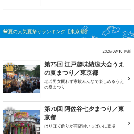
夏の人気夏祭りランキング【東京都】
2026/08/10 更新
第75回 江戸趣味納涼大会うえ
1
の夏まつり／東京都
老若男女問わず家族みんなで楽しめるうえ
の夏まつり
第70回 阿佐谷七夕まつり／東
2
京都
はりぼて飾りが商店街いっぱいに登場