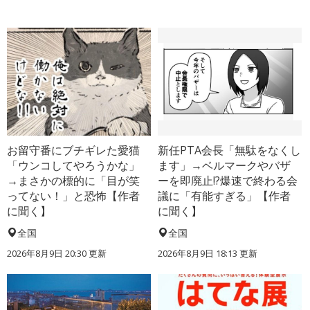
お留守番にブチギレた愛猫
新任PTA会長「無駄をなくし
「ウンコしてやろうかな」
ます」→ベルマークやバザ
→まさかの標的に「目が笑
ーを即廃止!?爆速で終わる会
ってない！」と恐怖【作者
議に「有能すぎる」【作者
に聞く】
に聞く】
全国
全国
2026年8月9日 20:30
更新
2026年8月9日 18:13
更新