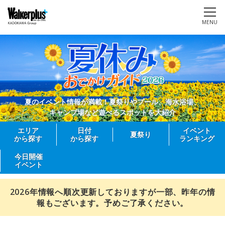
MENU
夏のイベント情報が満載！夏祭りやプール、海水浴場、
キャンプ場など遊べるスポットを大紹介
エリア
日付
イベント
夏祭り
から探す
から探す
ランキング
今日開催
イベント
2026年情報へ順次更新しておりますが一部、昨年の情
報もございます。予めご了承ください。