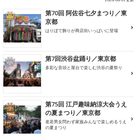
第70回 阿佐谷七夕まつり／東
1
京都
はりぼて飾りが商店街いっぱいに登場
第7回渋谷盆踊り／東京都
2
多彩な音頭と屋台で楽しむ渋谷の夏祭り
第75回 江戸趣味納涼大会うえ
3
の夏まつり／東京都
老若男女問わず家族みんなで楽しめるうえ
の夏まつり