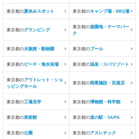
東京都の
夏休みスポット
東京都の
キャンプ場・BBQ場
東京都の
遊園地・テーマパー
東京都の
グランピング
ク
東京都の
水族館・動物園
東京都の
プール
東京都の
ビーチ・海水浴場
東京都の
温泉・スパリゾート
東京都の
アウトレット・ショ
東京都の
商業施設・百貨店
ッピングモール
東京都の
工場見学
東京都の
博物館・科学館
東京都の
美術館
東京都の
道の駅・SA/PA
東京都の
公園
東京都の
アスレチック