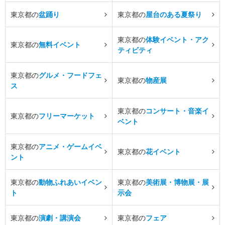
東京都の
盆踊り
東京都の
屋台のある夏祭り
東京都の
体験イベント・アク
東京都の
無料イベント
ティビティ
東京都の
グルメ・フードフェ
東京都の
物産展
ス
東京都の
コンサート・音楽イ
東京都の
フリーマーケット
ベント
東京都の
アニメ・ゲームイベ
東京都の
花イベント
ント
東京都の
動物ふれあいイベン
東京都の
美術展・博物展・展
ト
示会
東京都の
演劇・講演会
東京都の
フェア