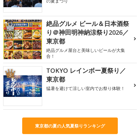
の夏まつり
絶品グルメ ビール＆日本酒祭
2
り＠神田明神納涼祭り2026／
東京都
絶品グルメ屋台と美味しいビールが大集
合！
TOKYO レインボー夏祭り／
3
東京都
猛暑を避けて涼しい室内でお祭り体験！
東京都の夏の人気夏祭りランキング