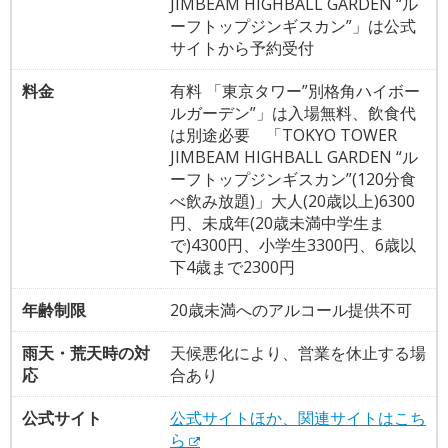
JIMBEAM HIGHBALL GARDEN “ル
ーフトップジンギスカン”」は公式
サイトから予約受付
料金
有料 「東京タワー”別格角ハイボー
ルガーデン”」は入場無料、飲食代
は別途必要 「TOKYO TOWER
JIMBEAM HIGHBALL GARDEN “ル
ーフトップジンギスカン”(120分食
べ飲み放題)」大人(20歳以上)6300
円、未成年(20歳未満中学生ま
で)4300円、小学生3300円、6歳以
下4歳まで2300円
年齢制限
20歳未満へのアルコール提供不可
雨天・荒天時の対
天候悪化により、営業を休止する場
応
合あり
公式サイト
公式サイトほか、関連サイトはこち
ら