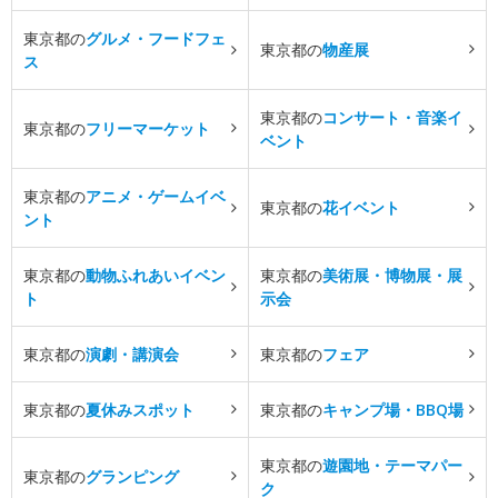
東京都の
グルメ・フードフェ
東京都の
物産展
ス
東京都の
コンサート・音楽イ
東京都の
フリーマーケット
ベント
東京都の
アニメ・ゲームイベ
東京都の
花イベント
ント
東京都の
動物ふれあいイベン
東京都の
美術展・博物展・展
ト
示会
東京都の
演劇・講演会
東京都の
フェア
東京都の
夏休みスポット
東京都の
キャンプ場・BBQ場
東京都の
遊園地・テーマパー
東京都の
グランピング
ク