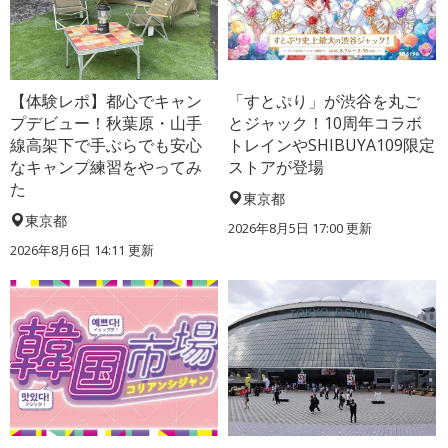
【体験レポ】都心でキャン
「すとぷり」が渋谷を丸ご
プデビュー！秋葉原・山手
とジャック！10周年コラボ
線高架下で手ぶらでも安心
トレインやSHIBUYA109限定
なキャンプ練習をやってみ
ストアが登場
た
東京都
東京都
2026年8月5日 17:00
更新
2026年8月6日 14:11
更新