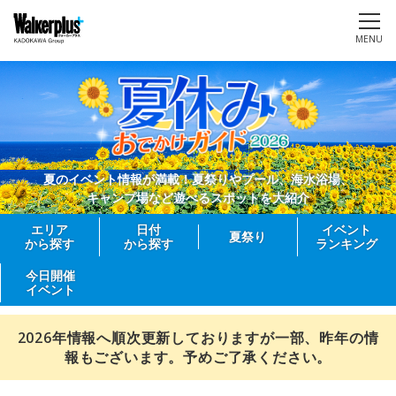
MENU
夏のイベント情報が満載！夏祭りやプール、海水浴場、
キャンプ場など遊べるスポットを大紹介
エリア
日付
イベント
夏祭り
から探す
から探す
ランキング
今日開催
イベント
2026年情報へ順次更新しておりますが一部、昨年の情
報もございます。予めご了承ください。