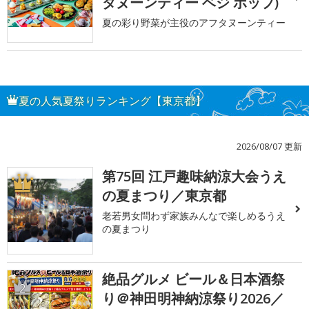
タヌーンティー ベジ ポップ)
夏の彩り野菜が主役のアフタヌーンティー
夏の人気夏祭りランキング【東京都】
2026/08/07 更新
第75回 江戸趣味納涼大会うえ
1
の夏まつり／東京都
老若男女問わず家族みんなで楽しめるうえ
の夏まつり
絶品グルメ ビール＆日本酒祭
2
り＠神田明神納涼祭り2026／