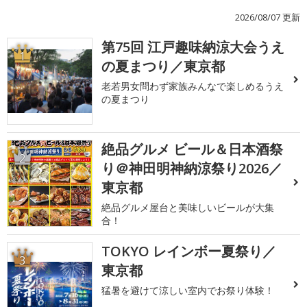
2026/08/07 更新
第75回 江戸趣味納涼大会うえ
1
の夏まつり／東京都
老若男女問わず家族みんなで楽しめるうえ
の夏まつり
絶品グルメ ビール＆日本酒祭
2
り＠神田明神納涼祭り2026／
東京都
絶品グルメ屋台と美味しいビールが大集
合！
TOKYO レインボー夏祭り／
3
東京都
猛暑を避けて涼しい室内でお祭り体験！