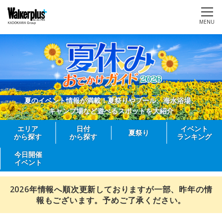
MENU
夏のイベント情報が満載！夏祭りやプール、海水浴場、
キャンプ場など遊べるスポットを大紹介
エリア
日付
イベント
夏祭り
から探す
から探す
ランキング
今日開催
イベント
2026年情報へ順次更新しておりますが一部、昨年の情
報もございます。予めご了承ください。