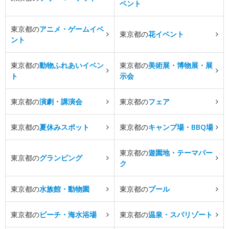
ベント
東京都の
アニメ・ゲームイベ
東京都の
花イベント
ント
東京都の
動物ふれあいイベン
東京都の
美術展・博物展・展
ト
示会
東京都の
演劇・講演会
東京都の
フェア
東京都の
夏休みスポット
東京都の
キャンプ場・BBQ場
東京都の
遊園地・テーマパー
東京都の
グランピング
ク
東京都の
水族館・動物園
東京都の
プール
東京都の
ビーチ・海水浴場
東京都の
温泉・スパリゾート