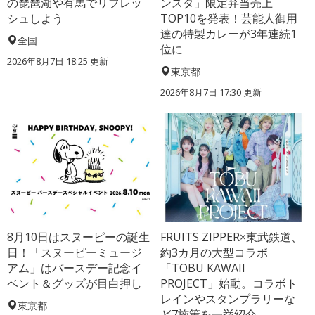
の琵琶湖や有馬でリフレッ
ンスタ」限定弁当売上
シュしよう
TOP10を発表！芸能人御用
達の特製カレーが3年連続1
全国
位に
2026年8月7日 18:25
更新
東京都
2026年8月7日 17:30
更新
8月10日はスヌーピーの誕生
FRUITS ZIPPER×東武鉄道、
日！「スヌーピーミュージ
約3カ月の大型コラボ
アム」はバースデー記念イ
「TOBU KAWAII
ベント＆グッズが目白押し
PROJECT」始動。コラボト
レインやスタンプラリーな
東京都
ど7施策を一挙紹介