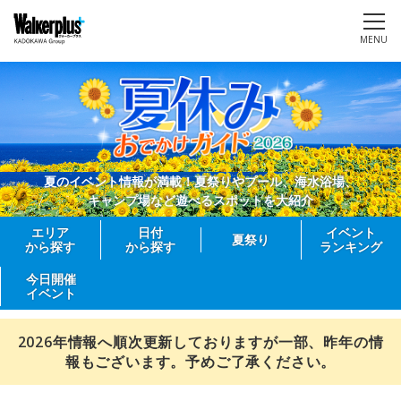
MENU
夏のイベント情報が満載！夏祭りやプール、海水浴場、
キャンプ場など遊べるスポットを大紹介
エリア
日付
イベント
夏祭り
から探す
から探す
ランキング
今日開催
イベント
2026年情報へ順次更新しておりますが一部、昨年の情
報もございます。予めご了承ください。