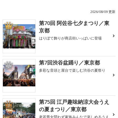
2026/08/09 更新
第70回 阿佐谷七夕まつり／東
1
京都
はりぼて飾りが商店街いっぱいに登場
第7回渋谷盆踊り／東京都
2
多彩な音頭と屋台で楽しむ渋谷の夏祭り
第75回 江戸趣味納涼大会うえ
3
の夏まつり／東京都
老若男女問わず家族みんなで楽しめるうえ