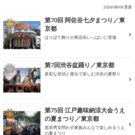
2026/08/09 更新
第70回 阿佐谷七夕まつり／東
1
京都
はりぼて飾りが商店街いっぱいに登場
第7回渋谷盆踊り／東京都
2
多彩な音頭と屋台で楽しむ渋谷の夏祭り
第75回 江戸趣味納涼大会うえ
3
の夏まつり／東京都
老若男女問わず家族みんなで楽しめるうえ
の夏まつり