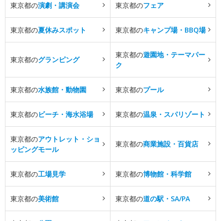
東京都の
演劇・講演会
東京都の
フェア
東京都の
夏休みスポット
東京都の
キャンプ場・BBQ場
東京都の
遊園地・テーマパー
東京都の
グランピング
ク
東京都の
水族館・動物園
東京都の
プール
東京都の
ビーチ・海水浴場
東京都の
温泉・スパリゾート
東京都の
アウトレット・ショ
東京都の
商業施設・百貨店
ッピングモール
東京都の
工場見学
東京都の
博物館・科学館
東京都の
美術館
東京都の
道の駅・SA/PA