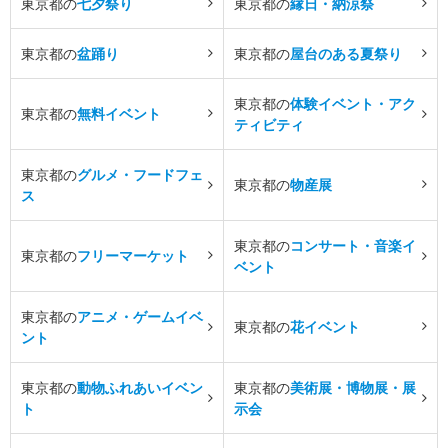
東京都の
七夕祭り
東京都の
縁日・納涼祭
東京都の
盆踊り
東京都の
屋台のある夏祭り
東京都の
体験イベント・アク
東京都の
無料イベント
ティビティ
東京都の
グルメ・フードフェ
東京都の
物産展
ス
東京都の
コンサート・音楽イ
東京都の
フリーマーケット
ベント
東京都の
アニメ・ゲームイベ
東京都の
花イベント
ント
東京都の
動物ふれあいイベン
東京都の
美術展・博物展・展
ト
示会