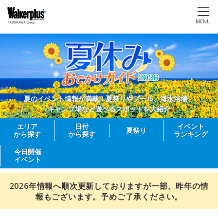
MENU
夏のイベント情報が満載！夏祭りやプール、海水浴場、
キャンプ場など遊べるスポットを大紹介
エリア
日付
イベント
夏祭り
から探す
から探す
ランキング
今日開催
イベント
2026年情報へ順次更新しておりますが一部、昨年の情
報もございます。予めご了承ください。