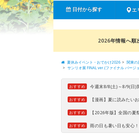
日付から探す
エ
2026年情報へ
夏休みイベント・おでかけ2026
関東の
サンリオ展 FINAL ver.(ファイナル バ
今週末8/8(土)～8/9
おすすめ
【漫画】夏に読みたい
おすすめ
【2026年版】全国の
おすすめ
雨の日も暑い日も安心
おすすめ