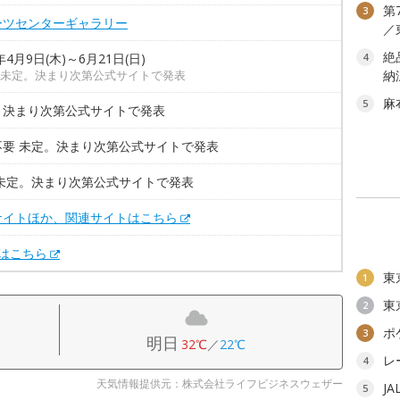
第
3
ーツセンターギャラリー
／
絶
年4月9日(木)～6月21日(日)
4
未定。決まり次第公式サイトで発表
納
麻
5
。決まり次第公式サイトで発表
不要 未定。決まり次第公式サイトで発表
 未定。決まり次第公式サイトで発表
サイトほか、関連サイトはこちら
Xはこちら
東
1
東
2
ポ
3
明日
32℃
／
22℃
レ
4
天気情報提供元：株式会社ライフビジネスウェザー
J
5