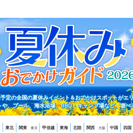
開催予定の全国の夏休みイベント＆おでかけスポットがエ
トや、プール、海水浴場、BBQ・キャンプ場など、遊べ
道
東北
関東
甲信越
東海
北陸
関西
中国
四国
東京
大阪