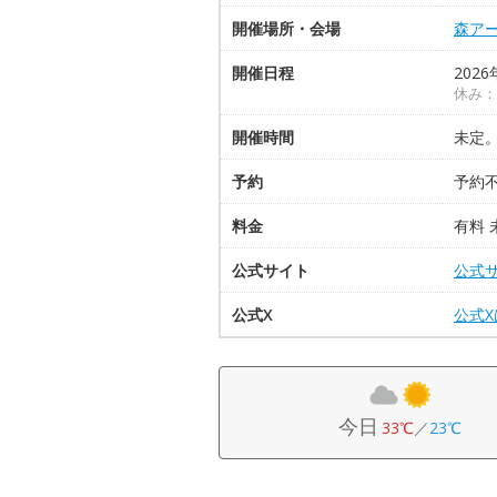
開催場所・会場
森ア
開催日程
2026
休み：
開催時間
未定
予約
予約
料金
有料
公式サイト
公式
公式X
公式
今日
33℃
／
23℃