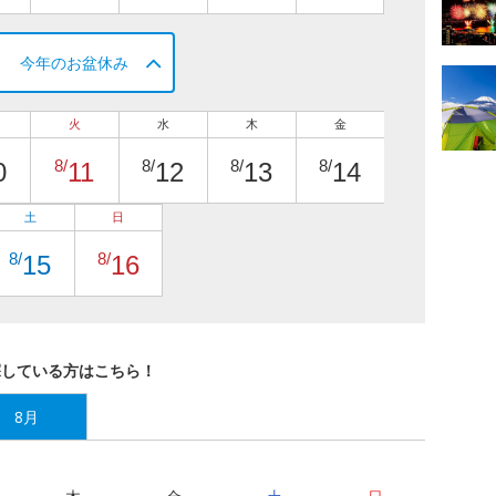
今年のお盆休み
火
水
木
金
8/
8/
8/
8/
0
11
12
13
14
土
日
8/
8/
15
16
探している方はこちら！
8月