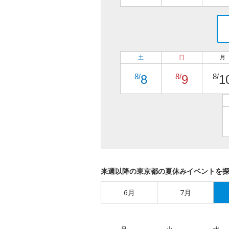
土
日
月
8/
8/
8/
8
9
1
来週以降の東京都の夏休みイベントを
6月
7月