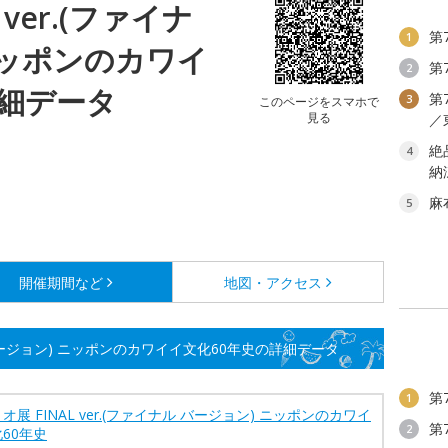
 ver.(ファイナ
第
1
ニッポンのカワイ
第
2
詳細データ
第
3
このページをスマホで
見る
／
絶
4
納
麻
5
開催期間など
地図・アクセス
ル バージョン) ニッポンのカワイイ文化60年史の詳細データ
第
1
オ展 FINAL ver.(ファイナル バージョン) ニッポンのカワイ
第
2
60年史