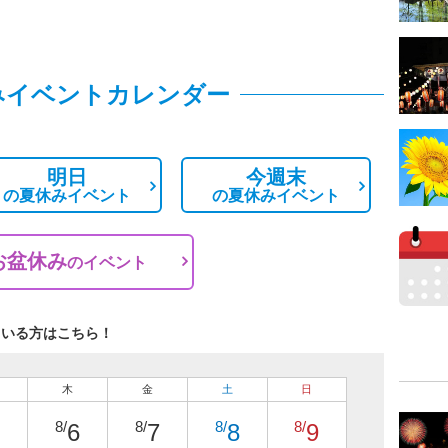
みイベントカレンダー
明日
今週末
の
夏休みイベント
の
夏休みイベント
お盆休み
の
イベント
ている方はこちら！
木
金
土
日
8/
8/
8/
8/
6
7
8
9