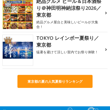
絶品グルメ ビール＆日本酒祭
2
り＠神田明神納涼祭り2026／
東京都
絶品グルメ屋台と美味しいビールが大集
合！
TOKYO レインボー夏祭り／
3
東京都
猛暑を避けて涼しい室内でお祭り体験！
東京都の夏の人気夏祭りランキング