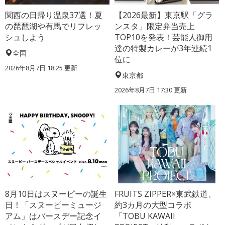
関西の日帰り温泉37選！夏
【2026最新】東京駅「グラ
の琵琶湖や有馬でリフレッ
ンスタ」限定弁当売上
シュしよう
TOP10を発表！芸能人御用
達の特製カレーが3年連続1
全国
位に
2026年8月7日 18:25
更新
東京都
2026年8月7日 17:30
更新
8月10日はスヌーピーの誕生
FRUITS ZIPPER×東武鉄道、
日！「スヌーピーミュージ
約3カ月の大型コラボ
アム」はバースデー記念イ
「TOBU KAWAII