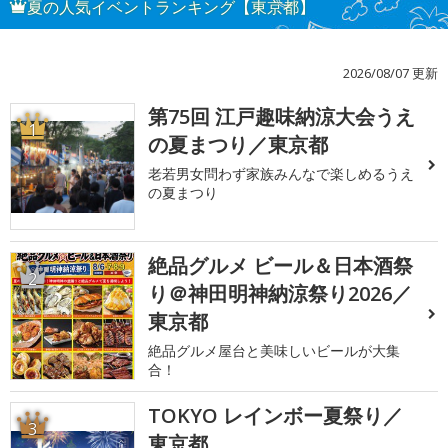
夏の人気イベントランキング【東京都】
2026/08/07 更新
第75回 江戸趣味納涼大会うえ
1
の夏まつり／東京都
老若男女問わず家族みんなで楽しめるうえ
の夏まつり
絶品グルメ ビール＆日本酒祭
2
り＠神田明神納涼祭り2026／
東京都
絶品グルメ屋台と美味しいビールが大集
合！
TOKYO レインボー夏祭り／
3
東京都