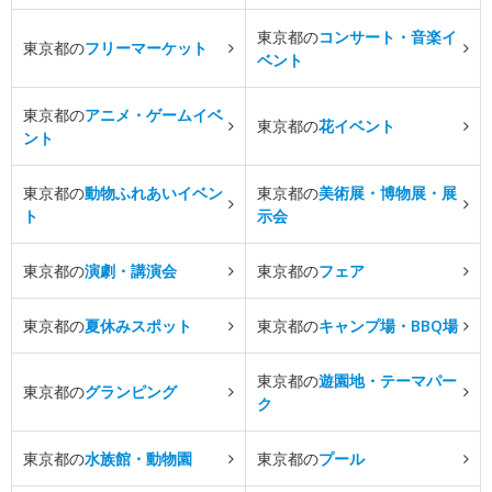
東京都の
コンサート・音楽イ
東京都の
フリーマーケット
ベント
東京都の
アニメ・ゲームイベ
東京都の
花イベント
ント
東京都の
動物ふれあいイベン
東京都の
美術展・博物展・展
ト
示会
東京都の
演劇・講演会
東京都の
フェア
東京都の
夏休みスポット
東京都の
キャンプ場・BBQ場
東京都の
遊園地・テーマパー
東京都の
グランピング
ク
東京都の
水族館・動物園
東京都の
プール