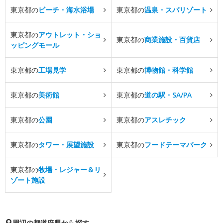
東京都の
ビーチ・海水浴場
東京都の
温泉・スパリゾート
東京都の
アウトレット・ショ
東京都の
商業施設・百貨店
ッピングモール
東京都の
工場見学
東京都の
博物館・科学館
東京都の
美術館
東京都の
道の駅・SA/PA
東京都の
公園
東京都の
アスレチック
東京都の
タワー・展望施設
東京都の
フードテーマパーク
東京都の
牧場・レジャー＆リ
ゾート施設
周辺の都道府県から探す