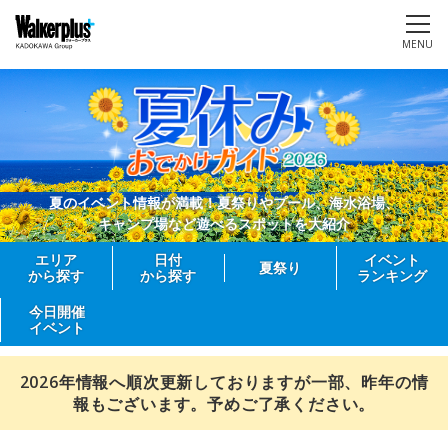
MENU
夏のイベント情報が満載！夏祭りやプール、海水浴場、
キャンプ場など遊べるスポットを大紹介
エリア
日付
イベント
夏祭り
から探す
から探す
ランキング
今日開催
イベント
2026年情報へ順次更新しておりますが一部、昨年の情
報もございます。予めご了承ください。