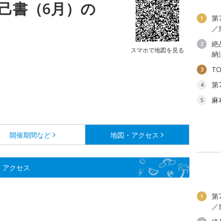
己書（6月）の
第
1
／
絶
2
スマホで地図を見る
納
T
3
第
4
麻
5
開催期間など
地図・アクセス
・アクセス
第
1
／