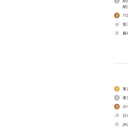
絶
2
納
T
3
第
4
麻
5
東
1
東
2
ポ
3
日
4
J
5