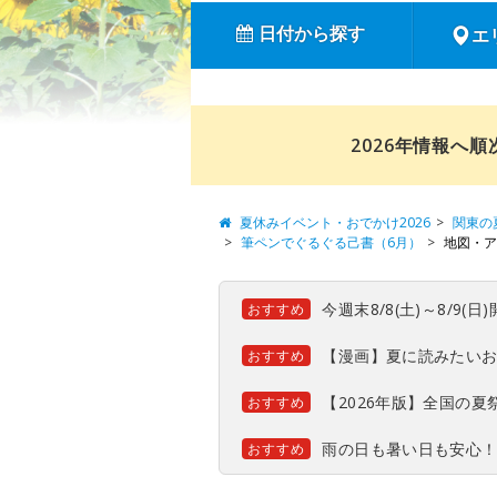
日付から探す
エ
2026年情報へ
夏休みイベント・おでかけ2026
関東の
筆ペンでぐるぐる己書（6月）
地図・ア
今週末8/8(土)～8/9
おすすめ
【漫画】夏に読みたい
おすすめ
【2026年版】全国の
おすすめ
雨の日も暑い日も安心
おすすめ