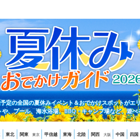
開催予定の全国の夏休みイベント＆おでかけスポットがエ
トや、プール、海水浴場、BBQ・キャンプ場など、遊べ
道
東北
関東
甲信越
東海
北陸
関西
中国
四国
東京
大阪