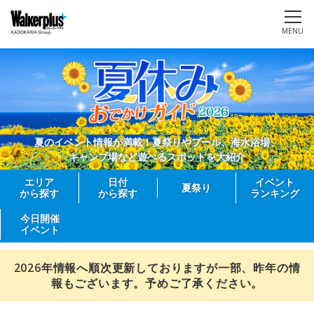
MENU
夏のイベント情報が満載！夏祭りやプール、海水浴場、
キャンプ場など遊べるスポットを大紹介
エリア
日付
イベント
夏祭り
から探す
から探す
ランキング
今日開催
イベント
2026年情報へ順次更新しておりますが一部、昨年の情
報もございます。予めご了承ください。