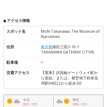
アクセス情報
スポット名
MoN Takanawa: The Museum of
Narratives
住所
東京都
港区三田3-16-1
TAKANAWA GATEWAY CITY内
駐車場
×
交通アクセス
【電車】JR高輪ゲートウェイ駅か
ら直結。または。都営地下鉄泉岳
寺駅A4出口から徒歩3分
今日
明日
35℃
／
25℃
35℃
／
25℃