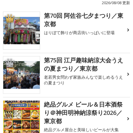
2026/08/08 更新
第70回 阿佐谷七夕まつり／東
1
京都
はりぼて飾りが商店街いっぱいに登場
第75回 江戸趣味納涼大会うえ
2
の夏まつり／東京都
老若男女問わず家族みんなで楽しめるうえ
の夏まつり
絶品グルメ ビール＆日本酒祭
3
り＠神田明神納涼祭り2026／
東京都
絶品グルメ屋台と美味しいビールが大集