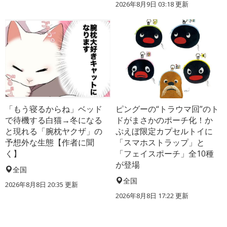
2026年8月9日 03:18
更新
「もう寝るからね」ベッド
ピングーの“トラウマ回”のト
で待機する白猫→冬になる
ドがまさかのポーチ化！か
と現れる「腕枕ヤクザ」の
ぷえぼ限定カプセルトイに
予想外な生態【作者に聞
「スマホストラップ」と
く】
「フェイスポーチ」全10種
が登場
全国
全国
2026年8月8日 20:35
更新
2026年8月8日 17:22
更新