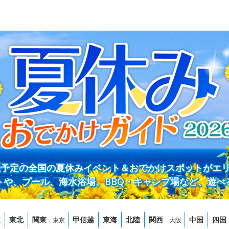
開催予定の全国の夏休みイベント＆おでかけスポットがエ
トや、プール、海水浴場、BBQ・キャンプ場など、遊べ
道
東北
関東
甲信越
東海
北陸
関西
中国
四国
東京
大阪