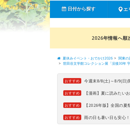
日付から探す
エ
2026年情報へ
夏休みイベント・おでかけ2026
関東の
世田谷文学館コレクション展「没後30年 
今週末8/8(土)～8/9
おすすめ
【漫画】夏に読みたい
おすすめ
【2026年版】全国の
おすすめ
雨の日も暑い日も安心
おすすめ