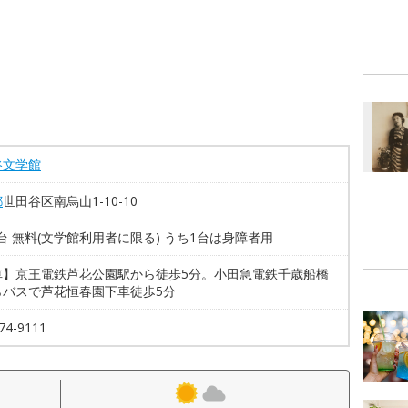
谷文学館
都
世田谷区南烏山1-10-10
5台 無料(文学館利用者に限る) うち1台は身障者用
車】京王電鉄芦花公園駅から徒歩5分。小田急電鉄千歳船橋
らバスで芦花恒春園下車徒歩5分
74-9111