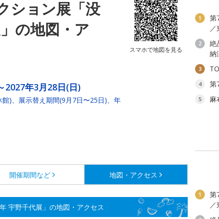
クション展「没
第
1
展」の地図・ア
／
絶
2
スマホで地図を見る
納
T
3
第
4
～2027年3月28日(日)
麻
)、展示替え期間(9月7日〜25日)、年
5
開催期間など
地図・アクセス
第
1
／
年 宇野千代展」の地図・アクセス