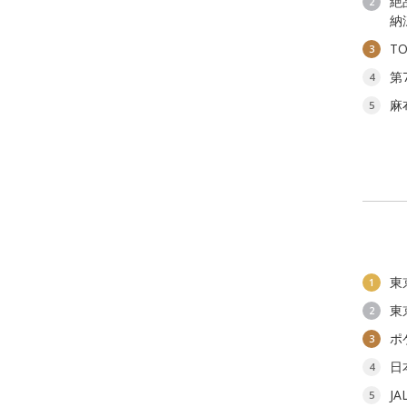
絶
2
納
T
3
第
4
麻
5
東
1
東
2
ポ
3
日
4
J
5