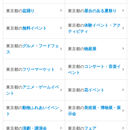
東京都の
盆踊り
東京都の
屋台のある夏祭り
東京都の
体験イベント・アク
東京都の
無料イベント
ティビティ
東京都の
グルメ・フードフェ
東京都の
物産展
ス
東京都の
コンサート・音楽イ
東京都の
フリーマーケット
ベント
東京都の
アニメ・ゲームイベ
東京都の
花イベント
ント
東京都の
動物ふれあいイベン
東京都の
美術展・博物展・展
ト
示会
東京都の
演劇・講演会
東京都の
フェア