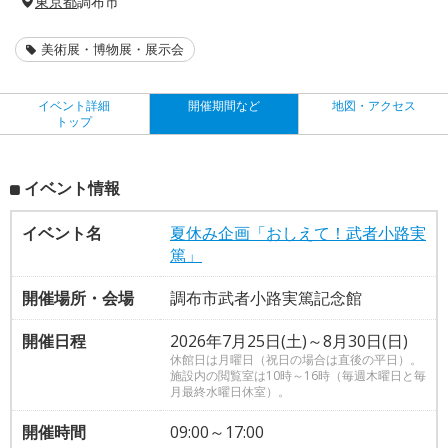
東京都
調布市
美術展・博物展・展示会
イベント詳細
開催期間など
地図・アクセス
トップ
イベント情報
イベント名
夏休み企画「おしえて！武者小路実
篤」
開催場所・会場
調布市武者小路実篤記念館
開催日程
2026年7月25日(土)～8月30日(日)
休館日は月曜日（祝日の場合は直後の平日）。
施設内の閲覧室は10時～16時（毎週木曜日と毎
月最終水曜日休室）。
開催時間
09:00～17:00