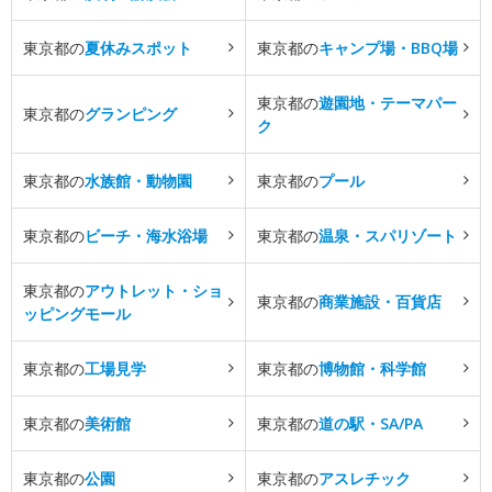
東京都の
夏休みスポット
東京都の
キャンプ場・BBQ場
東京都の
遊園地・テーマパー
東京都の
グランピング
ク
東京都の
水族館・動物園
東京都の
プール
東京都の
ビーチ・海水浴場
東京都の
温泉・スパリゾート
東京都の
アウトレット・ショ
東京都の
商業施設・百貨店
ッピングモール
東京都の
工場見学
東京都の
博物館・科学館
東京都の
美術館
東京都の
道の駅・SA/PA
東京都の
公園
東京都の
アスレチック