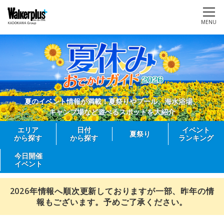
MENU
夏のイベント情報が満載！夏祭りやプール、海水浴場、
キャンプ場など遊べるスポットを大紹介
エリア
日付
イベント
夏祭り
から探す
から探す
ランキング
今日開催
イベント
2026年情報へ順次更新しておりますが一部、昨年の情
報もございます。予めご了承ください。