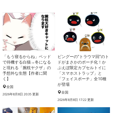
「もう寝るからね」ベッド
ピングーの“トラウマ回”のト
で待機する白猫→冬になる
ドがまさかのポーチ化！か
と現れる「腕枕ヤクザ」の
ぷえぼ限定カプセルトイに
予想外な生態【作者に聞
「スマホストラップ」と
く】
「フェイスポーチ」全10種
が登場
全国
全国
2026年8月8日 20:35
更新
2026年8月8日 17:22
更新