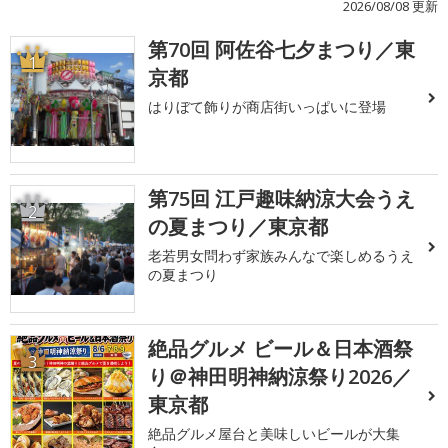
2026/08/08 更新
第70回 阿佐谷七夕まつり／東
1
京都
はりぼて飾りが商店街いっぱいに登場
第75回 江戸趣味納涼大会うえ
2
の夏まつり／東京都
老若男女問わず家族みんなで楽しめるうえ
の夏まつり
絶品グルメ ビール＆日本酒祭
3
り＠神田明神納涼祭り2026／
東京都
絶品グルメ屋台と美味しいビールが大集