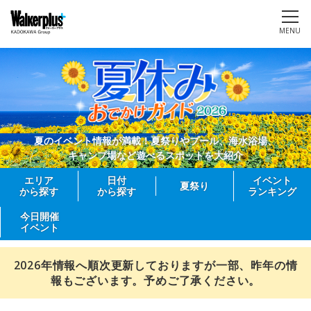
MENU
夏のイベント情報が満載！夏祭りやプール、海水浴場、
キャンプ場など遊べるスポットを大紹介
エリア
日付
イベント
夏祭り
から探す
から探す
ランキング
今日開催
イベント
2026年情報へ順次更新しておりますが一部、昨年の情
報もございます。予めご了承ください。