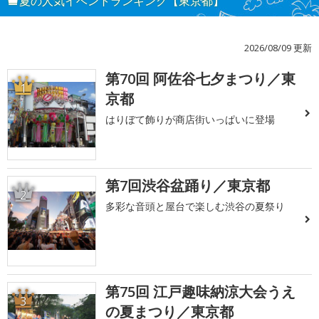
夏の人気イベントランキング【東京都】
2026/08/09 更新
第70回 阿佐谷七夕まつり／東
1
京都
はりぼて飾りが商店街いっぱいに登場
第7回渋谷盆踊り／東京都
2
多彩な音頭と屋台で楽しむ渋谷の夏祭り
第75回 江戸趣味納涼大会うえ
3
の夏まつり／東京都