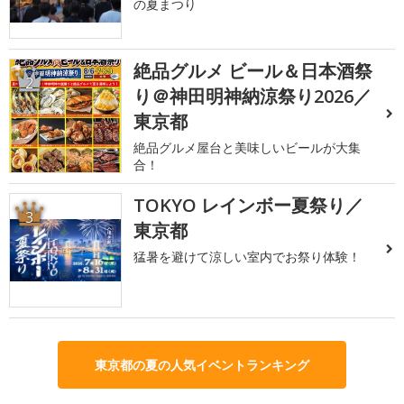
の夏まつり
絶品グルメ ビール＆日本酒祭
2
り＠神田明神納涼祭り2026／
東京都
絶品グルメ屋台と美味しいビールが大集
合！
TOKYO レインボー夏祭り／
3
東京都
猛暑を避けて涼しい室内でお祭り体験！
東京都の夏の人気イベントランキング