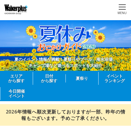
MENU
夏のイベント情報が満載！夏祭りやプール、海水浴場、
キャンプ場など遊べるスポットを大紹介
エリア
日付
イベント
夏祭り
から探す
から探す
ランキング
今日開催
イベント
2026年情報へ順次更新しておりますが一部、昨年の情
報もございます。予めご了承ください。