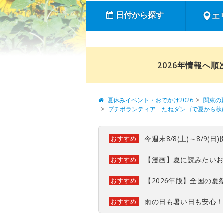
日付から探す
エ
2026年情報へ
夏休みイベント・おでかけ2026
関東の
プチボランティア たねダンゴで夏から秋
今週末8/8(土)～8/9
おすすめ
【漫画】夏に読みたい
おすすめ
【2026年版】全国の
おすすめ
雨の日も暑い日も安心
おすすめ