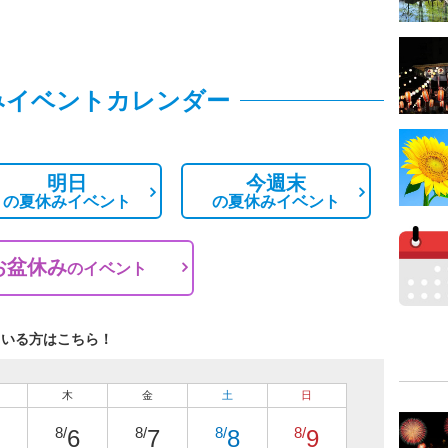
みイベントカレンダー
明日
今週末
の
夏休みイベント
の
夏休みイベント
お盆休み
の
イベント
ている方はこちら！
木
金
土
日
8/
8/
8/
8/
6
7
8
9