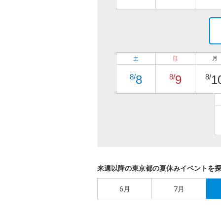
土
日
月
8/
8/
8/
8
9
1
来週以降の東京都の夏休みイベントを
6月
7月