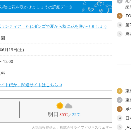
絶
2
納
ら秋に花を咲かせましょうの詳細データ
T
3
第
4
ボランティア たねダンゴで夏から秋に花を咲かせましょう
麻
5
公園
年6月13日(土)
～12:00
無料
サイトほか、関連サイトはこちら
東
1
東
2
ポ
3
明日
35℃
／
25℃
日
4
J
天気情報提供元：株式会社ライフビジネスウェザー
5