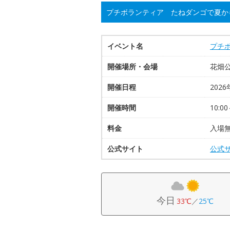
プチボランティア たねダンゴで夏か
イベント名
プチ
開催場所・会場
花畑
開催日程
2026
開催時間
10:00
料金
入場
公式サイト
公式
今日
33℃
／
25℃