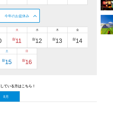
今年のお盆休み
火
水
木
金
8/
8/
8/
8/
0
11
12
13
14
土
日
8/
8/
15
16
探している方はこちら！
8月