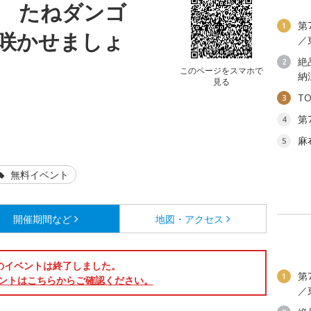
 たねダンゴ
第
1
咲かせましょ
／
絶
2
このページをスマホで
納
見る
T
3
第
4
麻
5
無料イベント
開催期間など
地図・アクセス
のイベントは終了しました。
第
1
ントはこちらからご確認ください。
／