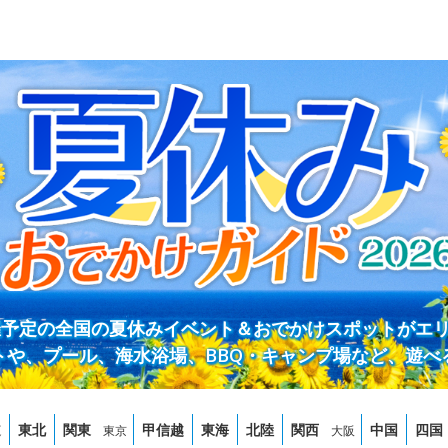
開催予定の全国の夏休みイベント＆おでかけスポットがエ
トや、プール、海水浴場、BBQ・キャンプ場など、遊べ
道
東北
関東
甲信越
東海
北陸
関西
中国
四国
東京
大阪