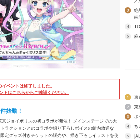
／
絶
3
納
T
4
麻
5
のイベントは終了しました。
ントはこちらからご確認ください。
東
1
東
2
案件始動！
ポ
3
SE』と東京ジョイポリスの初コラボが開催！ メインステージでの大
ち
4
アトラクションとのコラボや録り下ろしボイスの館内放送な
、限定グッズ付きチケットの販売や、描き下ろしイラストを使
J
5