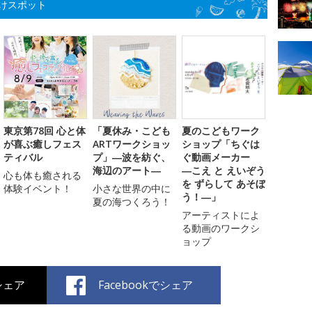
けスポット
東京第78回 心と体
「夏休み・こども
夏のこどもワーク
が喜ぶ癒しフェス
ARTワークショッ
ショップ「ちぐは
ティバル
プ」―波を紡ぐ、
ぐ動画メーカー
海辺のアート―
―こえ と えいぞう
心も体も癒される
を ずらして あそぼ
体験イベント！
小さな世界の中に
う！―」
夏の海つくろう！
アーティストによ
る動画のワークシ
ョップ
でシェア
Facebookでシェア