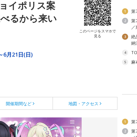
ョイポリス案
第
1
遊べるから来い
第
2
／
このページをスマホで
見る
絶
3
納
T
4
～6月21日(日)
麻
5
開催期間など
地図・アクセス
第
1
第
2