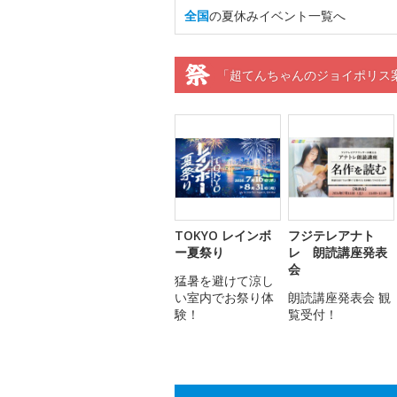
全国
の夏休みイベント一覧へ
「超てんちゃんのジョイポリス
TOKYO レインボ
フジテレアナト
ー夏祭り
レ 朗読講座発表
会
猛暑を避けて涼し
い室内でお祭り体
朗読講座発表会 観
験！
覧受付！