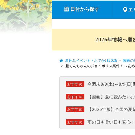
日付から探す
エ
2026年情報へ
夏休みイベント・おでかけ2026
関東の
超てんちゃんのジョイポリス案件！ ～あ
今週末8/8(土)～8/9
おすすめ
【漫画】夏に読みたい
おすすめ
【2026年版】全国の
おすすめ
雨の日も暑い日も安心
おすすめ