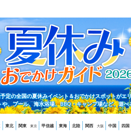
開催予定の全国の夏休みイベント＆おでかけスポットがエ
トや、プール、海水浴場、BBQ・キャンプ場など、遊べ
道
東北
関東
甲信越
東海
北陸
関西
中国
四国
東京
大阪