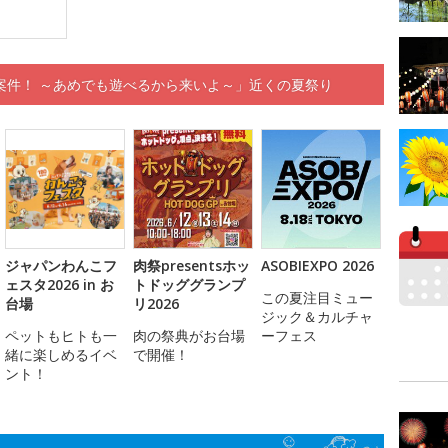
案件！ ～あめでも遊べるから来いよ～」近くの夏祭り
ジャパンわんこフ
肉祭presentsホッ
ASOBIEXPO 2026
ェスタ2026 in お
トドッググランプ
この夏注目ミュー
台場
リ2026
ジック＆カルチャ
ペットもヒトも一
肉の祭典がお台場
ーフェス
緒に楽しめるイベ
で開催！
ント！