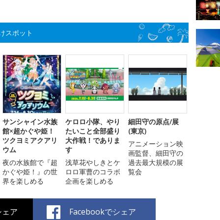
けスポット
サンシャイン水族
ケロロ小隊、やり
細田守の原点/展
館×超かぐや姫！
たいこと全部盛り
(東京)
ツクヨミアクアリ
大作戦！でありま
アニメーション映
ウム
す
画監督、細田守の
夜の水族館で『超
浅草花やしきとケ
過去最大規模の展
かぐや姫！』の世
ロロ軍曹のコラボ
覧会
界を楽しめる
企画を楽しめる
でシェア
Facebookでシェア