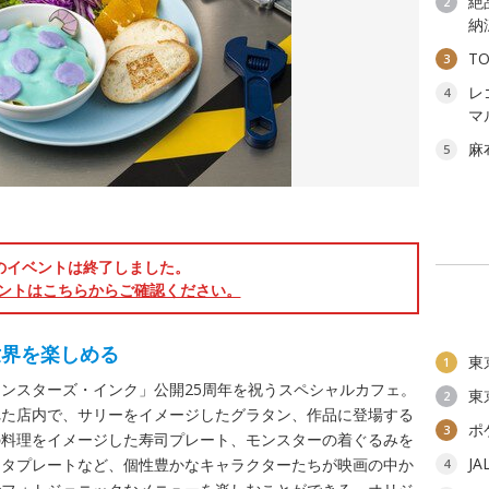
絶
2
納
T
3
レ
4
マ
麻
5
のイベントは終了しました。
ントはこちらからご確認ください。
世界を楽しめる
東
1
ンスターズ・インク」公開25周年を祝うスペシャルカフェ。
東
2
れた店内で、サリーをイメージしたグラタン、作品に登場する
ポ
3
の料理をイメージした寿司プレート、モンスターの着ぐるみを
J
スタプレートなど、個性豊かなキャラクターたちが映画の中か
4