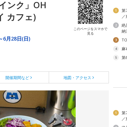
インク」OH
第
1
マイ カフェ)
／
絶
2
このページをスマホで
納
見る
～6月28日(日)
T
3
麻
4
第
5
開催期間など
地図・アクセス
第
1
／