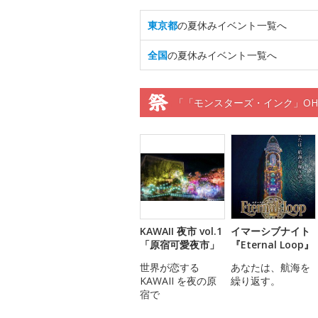
東京都
の夏休みイベント一覧へ
全国
の夏休みイベント一覧へ
「「モンスターズ・インク」OH M
KAWAII 夜市 vol.1
イマーシブナイト
「原宿可愛夜市」
『Eternal Loop』
世界が恋する
あなたは、航海を
KAWAII を夜の原
繰り返す。
宿で