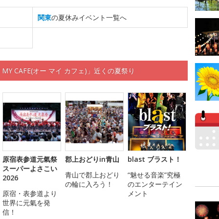
関東
の夏休みイベント一覧へ
Y CAFE(オー マイ カフェ)」近くの夏祭り
原宿表参道元氣祭
郡上おどりin青山
blast ブラスト！
スーパーよさこい
青山で郡上おどり
“魅せる音楽”究極
2026
の輪に入ろう！
のエンターテイン
原宿・表参道より
メント
世界に元氣を発
信！