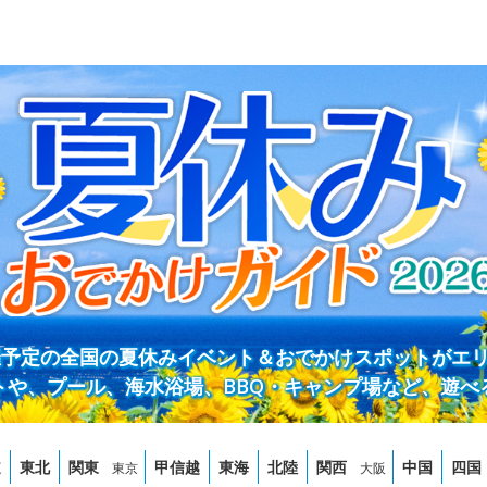
開催予定の全国の夏休みイベント＆おでかけスポットがエ
トや、プール、海水浴場、BBQ・キャンプ場など、遊べ
道
東北
関東
甲信越
東海
北陸
関西
中国
四国
東京
大阪