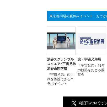
東京都周辺の夏休みイベント・おでか
渋谷スクランブル
完・宇宙兄弟展
スクエア×宇宙兄弟
『宇宙兄弟』18年
渋谷宙間学校
の軌跡をたどる展
『宇宙兄弟』の世
覧会
界を体感できるコ
ラボイベント
X(旧Twitter)