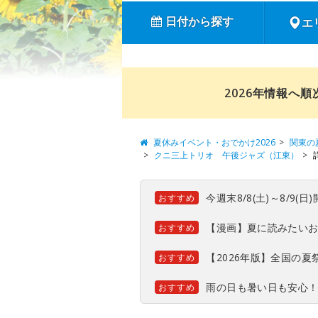
日付から探す
エ
2026年情報へ
夏休みイベント・おでかけ2026
関東の
クニ三上トリオ 午後ジャズ（江東）
今週末8/8(土)～8/9
おすすめ
【漫画】夏に読みたい
おすすめ
【2026年版】全国の
おすすめ
雨の日も暑い日も安心
おすすめ