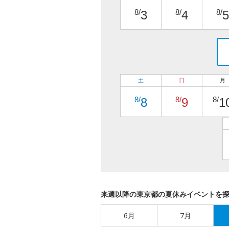
8/
8/
8/
3
4
5
土
日
月
8/
8/
8/
8
9
1
来週以降の東京都の夏休みイベントを
6月
7月