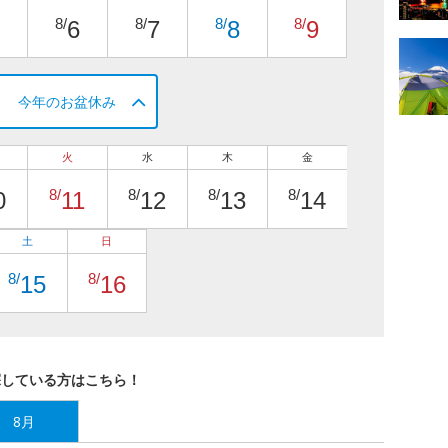
8/
8/
8/
8/
6
7
8
9
今年のお盆休み
火
水
木
金
8/
8/
8/
8/
0
11
12
13
14
土
日
8/
8/
15
16
探している方はこちら！
8月