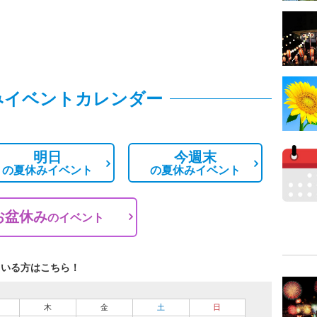
みイベントカレンダー
明日
今週末
の
夏休みイベント
の
夏休みイベント
お盆休み
の
イベント
ている方はこちら！
木
金
土
日