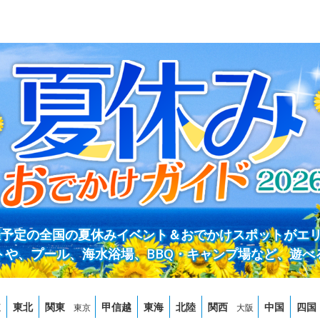
開催予定の全国の夏休みイベント＆おでかけスポットがエ
トや、プール、海水浴場、BBQ・キャンプ場など、遊べ
道
東北
関東
甲信越
東海
北陸
関西
中国
四国
東京
大阪