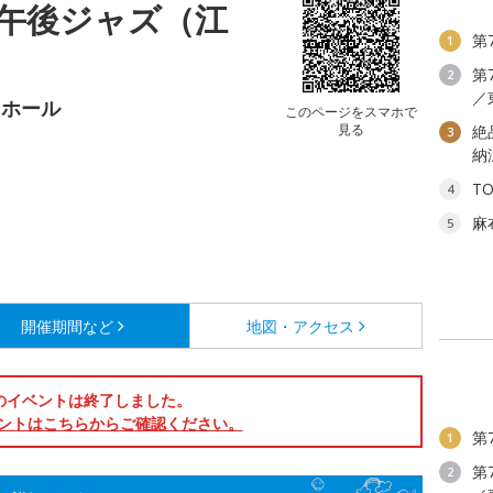
午後ジャズ（江
第
1
第
2
／
クホール
このページをスマホで
見る
絶
3
納
T
4
麻
5
開催期間など
地図・アクセス
のイベントは終了しました。
ントはこちらからご確認ください。
第
1
第
2