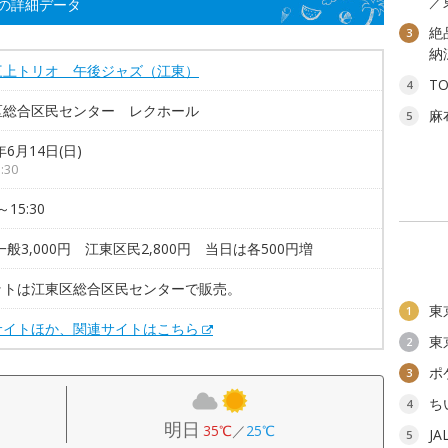
／
の詳細データ
絶
3
納
三上トリオ 午後ジャズ（江東）
T
4
区総合区民センター レクホール
麻
5
年6月14日(日)
:30
～15:30
一般3,000円 江東区民2,800円 当日は各500円増
ットは江東区総合区民センターで販売。
東
1
サイトほか、関連サイトはこちら
東
2
ポ
3
ち
4
明日
35℃
／
25℃
J
5