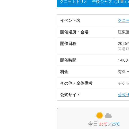
クニ三上トリオ 午後ジャズ（江東）
イベント名
クニ
開催場所・会場
江東
開催日程
2026
開場13
開催時間
14:00
料金
有料 
その他・全体備考
チケ
公式サイト
公式
今日
35℃
／
25℃