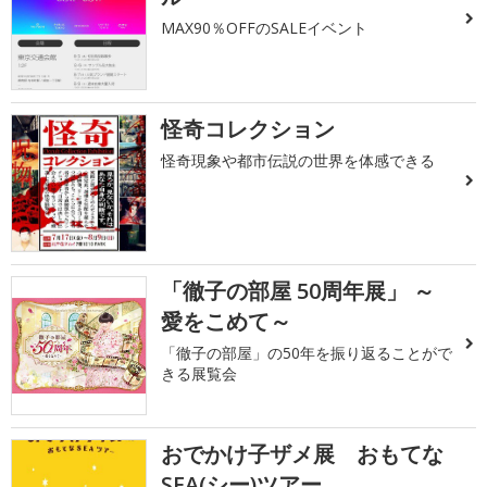
MAX90％OFFのSALEイベント
怪奇コレクション
怪奇現象や都市伝説の世界を体感できる
「徹子の部屋 50周年展」 ～
愛をこめて～
「徹子の部屋」の50年を振り返ることがで
きる展覧会
おでかけ子ザメ展 おもてな
SEA(シー)ツアー