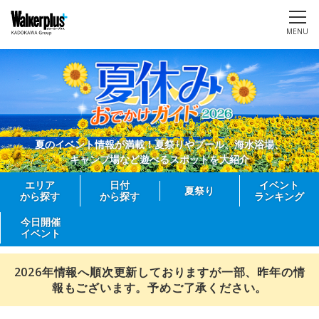
MENU
夏のイベント情報が満載！夏祭りやプール、海水浴場、
キャンプ場など遊べるスポットを大紹介
エリア
日付
イベント
夏祭り
から探す
から探す
ランキング
今日開催
イベント
2026年情報へ順次更新しておりますが一部、昨年の情
報もございます。予めご了承ください。