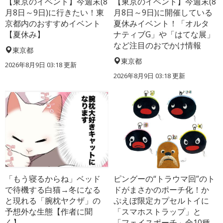
【東京のイベント】今週末(8
【東京のイベント】今週末(8
月8日～9日)に行きたい！東
月8日～9日)に開催している
京都内のおすすめイベント
夏休みイベント！「オルタ
【夏休み】
ナティブG」や「はてな展」
など注目のおでかけ情報
東京都
東京都
2026年8月9日 03:18
更新
2026年8月9日 03:18
更新
「もう寝るからね」ベッド
ピングーの“トラウマ回”のト
で待機する白猫→冬になる
ドがまさかのポーチ化！か
と現れる「腕枕ヤクザ」の
ぷえぼ限定カプセルトイに
予想外な生態【作者に聞
「スマホストラップ」と
く】
「フェイスポーチ」全10種