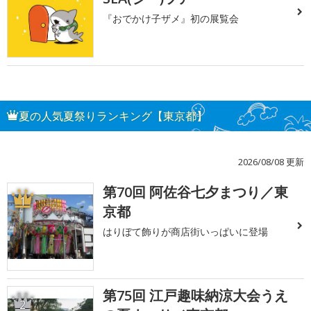
『おでかけ子ザメ』初の展覧会
夏の人気夏祭りランキング【東京都】
2026/08/08 更新
第70回 阿佐谷七夕まつり／東
1
京都
はりぼて飾りが商店街いっぱいに登場
第75回 江戸趣味納涼大会うえ
2