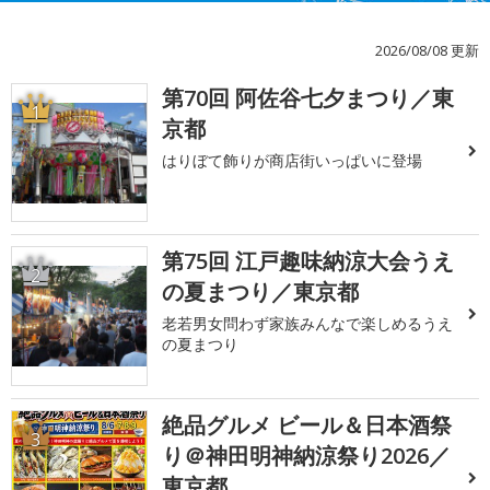
2026/08/08 更新
第70回 阿佐谷七夕まつり／東
1
京都
はりぼて飾りが商店街いっぱいに登場
第75回 江戸趣味納涼大会うえ
2
の夏まつり／東京都
老若男女問わず家族みんなで楽しめるうえ
の夏まつり
絶品グルメ ビール＆日本酒祭
3
り＠神田明神納涼祭り2026／
東京都