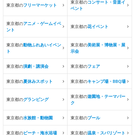
東京都の
コンサート・音楽イ
東京都の
フリーマーケット
ベント
東京都の
アニメ・ゲームイベ
東京都の
花イベント
ント
東京都の
動物ふれあいイベン
東京都の
美術展・博物展・展
ト
示会
東京都の
演劇・講演会
東京都の
フェア
東京都の
夏休みスポット
東京都の
キャンプ場・BBQ場
東京都の
遊園地・テーマパー
東京都の
グランピング
ク
東京都の
水族館・動物園
東京都の
プール
東京都の
ビーチ・海水浴場
東京都の
温泉・スパリゾート