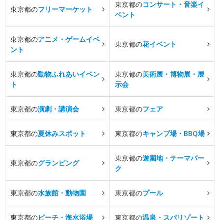
東京都の
コンサート・音楽イ
東京都の
フリーマーケット
ベント
東京都の
アニメ・ゲームイベ
東京都の
花イベント
ント
東京都の
動物ふれあいイベン
東京都の
美術展・博物展・展
ト
示会
東京都の
演劇・講演会
東京都の
フェア
東京都の
夏休みスポット
東京都の
キャンプ場・BBQ場
東京都の
遊園地・テーマパー
東京都の
グランピング
ク
東京都の
水族館・動物園
東京都の
プール
東京都の
ビーチ・海水浴場
東京都の
温泉・スパリゾート