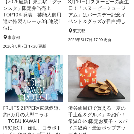
【2026最新】東京駅「グラ
8月10日はスヌーピーの誕生
ンスタ」限定弁当売上
日！「スヌーピーミュージ
TOP10を発表！芸能人御用
アム」はバースデー記念イ
達の特製カレーが3年連続1
ベント＆グッズが目白押し
位に
東京都
東京都
2026年8月7日 17:00
更新
2026年8月7日 17:30
更新
FRUITS ZIPPER×東武鉄道、
渋谷駅周辺で買える「夏の
約3カ月の大型コラボ
手土産＆グルメ」を紹介！
「TOBU KAWAII
常温OKの限定お菓子・スパ
PROJECT」始動。コラボト
イス総菜・最新ポップアッ