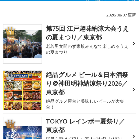
2026/08/07 更新
第75回 江戸趣味納涼大会うえ
1
の夏まつり／東京都
老若男女問わず家族みんなで楽しめるうえ
の夏まつり
絶品グルメ ビール＆日本酒祭
2
り＠神田明神納涼祭り2026／
東京都
絶品グルメ屋台と美味しいビールが大集
合！
TOKYO レインボー夏祭り／
3
東京都
猛暑を避けて涼しい室内でお祭り体験！