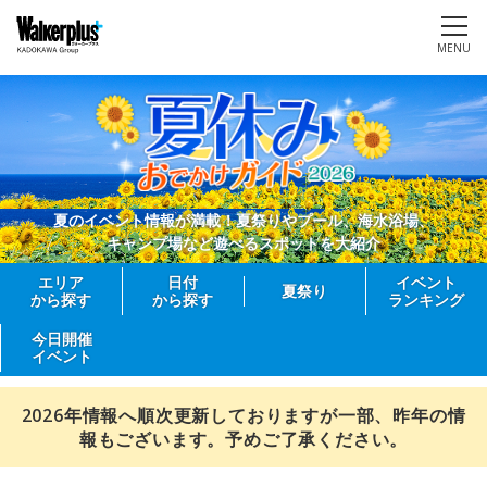
MENU
夏のイベント情報が満載！夏祭りやプール、海水浴場、
キャンプ場など遊べるスポットを大紹介
エリア
日付
イベント
夏祭り
から探す
から探す
ランキング
今日開催
イベント
2026年情報へ順次更新しておりますが一部、昨年の情
報もございます。予めご了承ください。