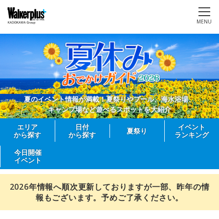
MENU
夏のイベント情報が満載！夏祭りやプール、海水浴場、
キャンプ場など遊べるスポットを大紹介
エリア
日付
イベント
夏祭り
から探す
から探す
ランキング
今日開催
イベント
2026年情報へ順次更新しておりますが一部、昨年の情
報もございます。予めご了承ください。