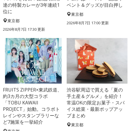
達の特製カレーが3年連続1
ベント＆グッズが目白押し
位に
東京都
東京都
2026年8月7日 17:00
更新
2026年8月7日 17:30
更新
FRUITS ZIPPER×東武鉄道、
渋谷駅周辺で買える「夏の
約3カ月の大型コラボ
手土産＆グルメ」を紹介！
「TOBU KAWAII
常温OKの限定お菓子・スパ
PROJECT」始動。コラボト
イス総菜・最新ポップアッ
レインやスタンプラリーな
プまとめ
ど7施策を一挙紹介
東京都