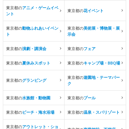
東京都の
アニメ・ゲームイベ
東京都の
花イベント
ント
東京都の
動物ふれあいイベン
東京都の
美術展・博物展・展
ト
示会
東京都の
演劇・講演会
東京都の
フェア
東京都の
夏休みスポット
東京都の
キャンプ場・BBQ場
東京都の
遊園地・テーマパー
東京都の
グランピング
ク
東京都の
水族館・動物園
東京都の
プール
東京都の
ビーチ・海水浴場
東京都の
温泉・スパリゾート
東京都の
アウトレット・ショ