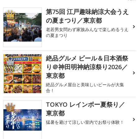
第75回 江戸趣味納涼大会うえ
1
の夏まつり／東京都
老若男女問わず家族みんなで楽しめるうえ
の夏まつり
絶品グルメ ビール＆日本酒祭
2
り＠神田明神納涼祭り2026／
東京都
絶品グルメ屋台と美味しいビールが大集
合！
TOKYO レインボー夏祭り／
3
東京都
猛暑を避けて涼しい室内でお祭り体験！