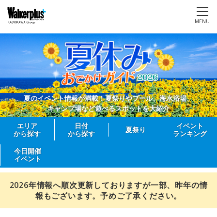
MENU
夏のイベント情報が満載！夏祭りやプール、海水浴場、
キャンプ場など遊べるスポットを大紹介
エリア
日付
イベント
夏祭り
から探す
から探す
ランキング
今日開催
イベント
2026年情報へ順次更新しておりますが一部、昨年の情
報もございます。予めご了承ください。