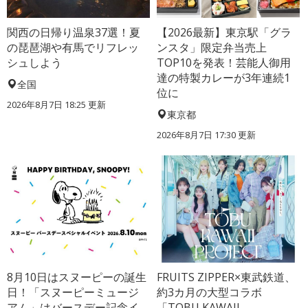
関西の日帰り温泉37選！夏
【2026最新】東京駅「グラ
の琵琶湖や有馬でリフレッ
ンスタ」限定弁当売上
シュしよう
TOP10を発表！芸能人御用
達の特製カレーが3年連続1
全国
位に
2026年8月7日 18:25
更新
東京都
2026年8月7日 17:30
更新
8月10日はスヌーピーの誕生
FRUITS ZIPPER×東武鉄道、
日！「スヌーピーミュージ
約3カ月の大型コラボ
アム」はバースデー記念イ
「TOBU KAWAII