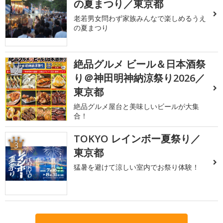
の夏まつり／東京都
老若男女問わず家族みんなで楽しめるうえ
の夏まつり
絶品グルメ ビール＆日本酒祭
2
り＠神田明神納涼祭り2026／
東京都
絶品グルメ屋台と美味しいビールが大集
合！
TOKYO レインボー夏祭り／
3
東京都
猛暑を避けて涼しい室内でお祭り体験！