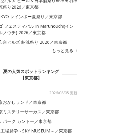
品グルメ ビール＆日本酒祭り＠神田明神
涼祭り2026／東京都
OKYO レインボー夏祭り／東京都
ゴ フェスティバル in Marunouchi(イン
ルノウチ) 2026／東京都
布台ヒルズ 納涼祭り 2026／東京都
もっと見る
夏の人気スポットランキング
【東京都】
2026/08/05 更新
京おかしランド／東京都
京ミステリーサーカス／東京都
ケパーク カントー／東京都
AL工場見学～SKY MUSEUM～／東京都