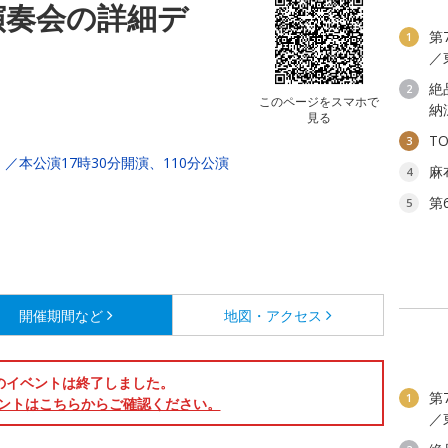
演奏会の詳細デ
第
1
／
絶
2
このページをスマホで
納
見る
T
3
／本公演17時30分開演、110分公演
麻
4
第
5
開催期間など
地図・アクセス
のイベントは終了しました。
第
1
ントはこちらからご確認ください。
／