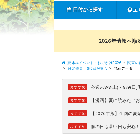
日付から探す
エ
2026年情報へ
夏休みイベント・おでかけ2026
関東の
音楽修員 第6回演奏会
詳細データ
今週末8/8(土)～8/9
おすすめ
【漫画】夏に読みたい
おすすめ
【2026年版】全国の
おすすめ
雨の日も暑い日も安心
おすすめ