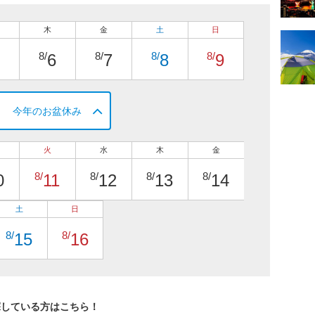
木
金
土
日
8/
8/
8/
8/
6
7
8
9
今年のお盆休み
火
水
木
金
8/
8/
8/
8/
0
11
12
13
14
土
日
8/
8/
15
16
探している方はこちら！