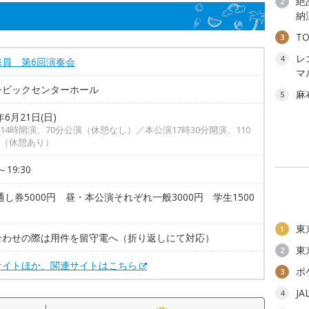
絶
2
納
T
3
レ
4
修員 第6回演奏会
マ
シビックセンターホール
麻
5
年6月21日(日)
14時開演、70分公演（休憩なし）／本公演17時30分開演、110
（休憩あり）
～19:30
通し券5000円 昼・本公演それぞれ一般3000円 学生1500
東
1
合わせの際は用件を留守電へ（折り返しにて対応）
東
2
サイトほか、関連サイトはこちら
ポ
3
J
4