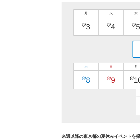
月
火
水
8/
8/
8/
3
4
5
土
日
月
8/
8/
8/
8
9
1
来週以降の東京都の夏休みイベントを