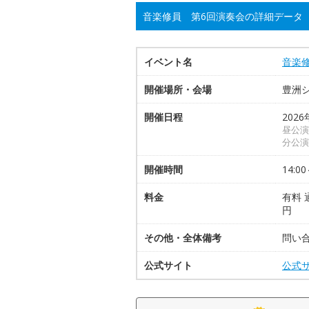
音楽修員 第6回演奏会の詳細データ
イベント名
音楽
開催場所・会場
豊洲
開催日程
2026
昼公演
分公演
開催時間
14:00
料金
有料 
円
その他・全体備考
問い
公式サイト
公式