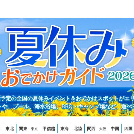
開催予定の全国の夏休みイベント＆おでかけスポットがエ
トや、プール、海水浴場、BBQ・キャンプ場など、遊べ
道
東北
関東
甲信越
東海
北陸
関西
中国
四国
東京
大阪