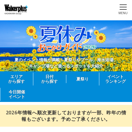
MENU
夏のイベント情報が満載！夏祭りやプール、海水浴場、
キャンプ場など遊べるスポットを大紹介
エリア
日付
イベント
夏祭り
から探す
から探す
ランキング
今日開催
イベント
2026年情報へ順次更新しておりますが一部、昨年の情
報もございます。予めご了承ください。