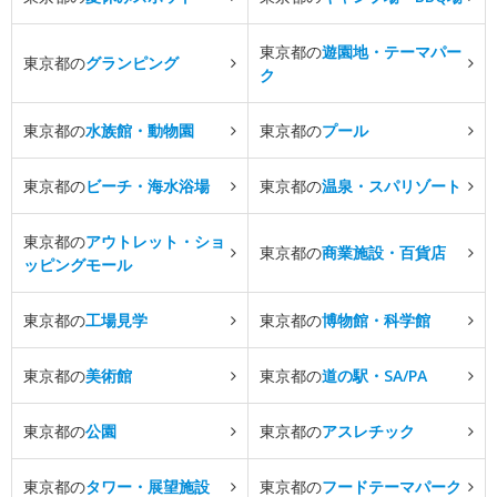
東京都の
遊園地・テーマパー
東京都の
グランピング
ク
東京都の
水族館・動物園
東京都の
プール
東京都の
ビーチ・海水浴場
東京都の
温泉・スパリゾート
東京都の
アウトレット・ショ
東京都の
商業施設・百貨店
ッピングモール
東京都の
工場見学
東京都の
博物館・科学館
東京都の
美術館
東京都の
道の駅・SA/PA
東京都の
公園
東京都の
アスレチック
東京都の
タワー・展望施設
東京都の
フードテーマパーク