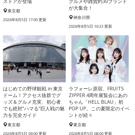
ストアが登場
グルメや雑貨約30ブランド
が大集合！
東京都
神奈川県
2026年8月5日 17:00
更新
2026年8月5日 10:23
更新
はじめての野球観戦 in 東京
ラフォーレ原宿、FRUITS
ドーム！アクセス抜群でグ
ZIPPER 4周年展覧会にあの
ッズ＆グルメ充実、初心者
ちゃん「HELL BLAU」初
でも絶対“ハマる”巨人戦の魅
POP UP。この夏限定のイベ
力を完全ガイド
ントが続々
東京都
東京都
2026年8月5日 09:00
更新
2026年8月5日 08:00
更新