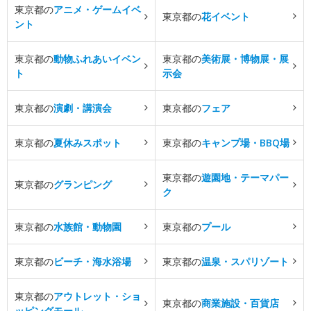
東京都の
アニメ・ゲームイベ
東京都の
花イベント
ント
東京都の
動物ふれあいイベン
東京都の
美術展・博物展・展
ト
示会
東京都の
演劇・講演会
東京都の
フェア
東京都の
夏休みスポット
東京都の
キャンプ場・BBQ場
東京都の
遊園地・テーマパー
東京都の
グランピング
ク
東京都の
水族館・動物園
東京都の
プール
東京都の
ビーチ・海水浴場
東京都の
温泉・スパリゾート
東京都の
アウトレット・ショ
東京都の
商業施設・百貨店
ッピングモール