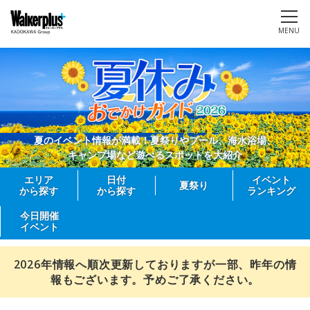
MENU
夏のイベント情報が満載！夏祭りやプール、海水浴場、
キャンプ場など遊べるスポットを大紹介
エリア
日付
イベント
夏祭り
から探す
から探す
ランキング
今日開催
イベント
2026年情報へ順次更新しておりますが一部、昨年の情
報もございます。予めご了承ください。