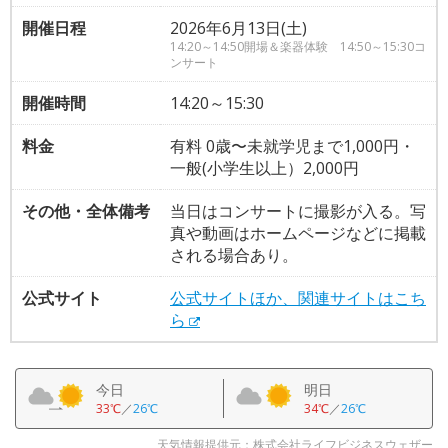
開催日程
2026年6月13日(土)
14:20～14:50開場＆楽器体験 14:50～15:30コ
ンサート
開催時間
14:20～15:30
料金
有料 0歳〜未就学児まで1,000円・
一般(小学生以上）2,000円
その他・全体備考
当日はコンサートに撮影が入る。写
真や動画はホームページなどに掲載
される場合あり。
公式サイト
公式サイトほか、関連サイトはこち
ら
今日
明日
33℃
／
26℃
34℃
／
26℃
天気情報提供元：株式会社ライフビジネスウェザー