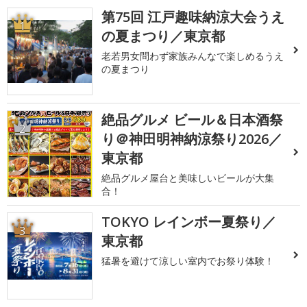
第75回 江戸趣味納涼大会うえ
1
の夏まつり／東京都
老若男女問わず家族みんなで楽しめるうえ
の夏まつり
絶品グルメ ビール＆日本酒祭
2
り＠神田明神納涼祭り2026／
東京都
絶品グルメ屋台と美味しいビールが大集
合！
TOKYO レインボー夏祭り／
3
東京都
猛暑を避けて涼しい室内でお祭り体験！