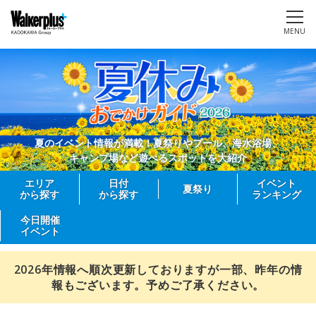
MENU
夏のイベント情報が満載！夏祭りやプール、海水浴場、
キャンプ場など遊べるスポットを大紹介
エリア
日付
イベント
夏祭り
から探す
から探す
ランキング
今日開催
イベント
2026年情報へ順次更新しておりますが一部、昨年の情
報もございます。予めご了承ください。