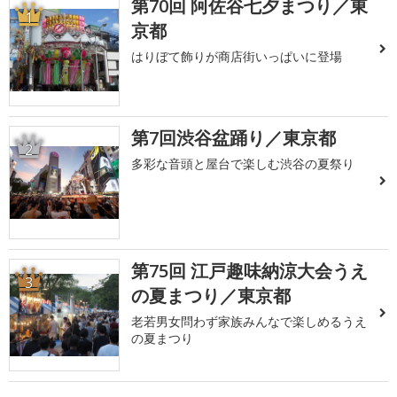
第70回 阿佐谷七夕まつり／東
1
京都
はりぼて飾りが商店街いっぱいに登場
第7回渋谷盆踊り／東京都
2
多彩な音頭と屋台で楽しむ渋谷の夏祭り
第75回 江戸趣味納涼大会うえ
3
の夏まつり／東京都
老若男女問わず家族みんなで楽しめるうえ
の夏まつり