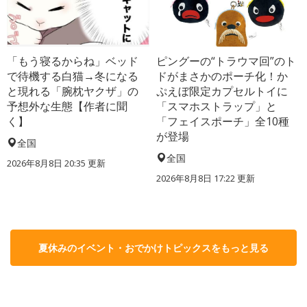
「もう寝るからね」ベッド
ピングーの“トラウマ回”のト
で待機する白猫→冬になる
ドがまさかのポーチ化！か
と現れる「腕枕ヤクザ」の
ぷえぼ限定カプセルトイに
予想外な生態【作者に聞
「スマホストラップ」と
く】
「フェイスポーチ」全10種
が登場
全国
全国
2026年8月8日 20:35
更新
2026年8月8日 17:22
更新
夏休みのイベント・おでかけトピックスをもっと見る