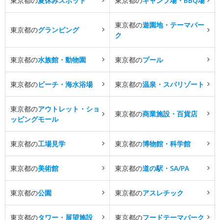
東京都の
夏休みスポット
東京都の
キャンプ場・BBQ場
東京都の
遊園地・テーマパー
東京都の
グランピング
ク
東京都の
水族館・動物園
東京都の
プール
東京都の
ビーチ・海水浴場
東京都の
温泉・スパリゾート
東京都の
アウトレット・ショ
東京都の
商業施設・百貨店
ッピングモール
東京都の
工場見学
東京都の
博物館・科学館
東京都の
美術館
東京都の
道の駅・SA/PA
東京都の
公園
東京都の
アスレチック
東京都の
タワー・展望施設
東京都の
フードテーマパーク