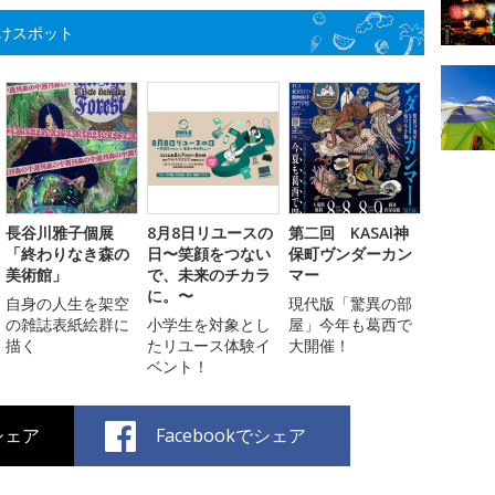
けスポット
長谷川雅子個展
8月8日リユースの
第二回 KASAI神
「終わりなき森の
日〜笑顔をつない
保町ヴンダーカン
美術館」
で、未来のチカラ
マー
に。〜
自身の人生を架空
現代版「驚異の部
の雑誌表紙絵群に
小学生を対象とし
屋」今年も葛西で
描く
たリユース体験イ
大開催！
ベント！
でシェア
Facebookでシェア