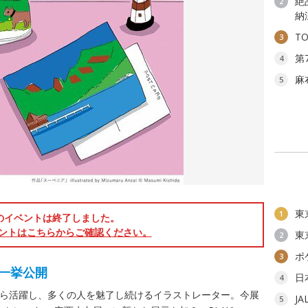
絶
2
納
T
3
第
4
麻
5
東
1
のイベントは終了しました。
ントはこちらからご確認ください。
東
2
ポ
3
を一挙公開
日
4
0年代から活躍し、多くの人を魅了し続けるイラストレーター。今展
J
5