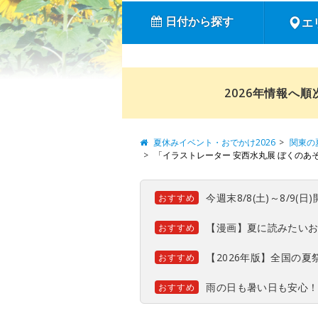
日付から探す
エ
2026年情報へ
夏休みイベント・おでかけ2026
関東の
「イラストレーター 安西水丸展 ぼくのあそび I
今週末8/8(土)～8/9
おすすめ
【漫画】夏に読みたい
おすすめ
【2026年版】全国の
おすすめ
雨の日も暑い日も安心
おすすめ