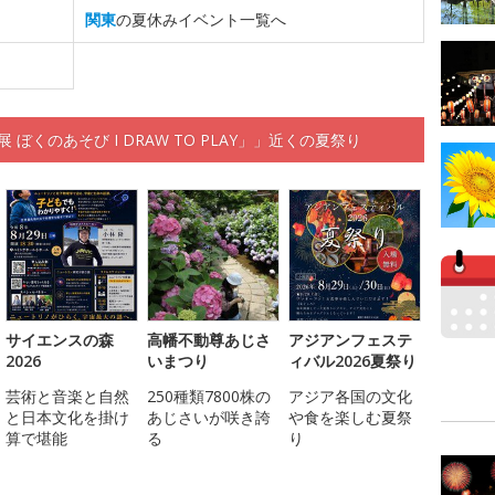
関東
の夏休みイベント一覧へ
ぼくのあそび I DRAW TO PLAY」」近くの夏祭り
サイエンスの森
高幡不動尊あじさ
アジアンフェステ
2026
いまつり
ィバル2026夏祭り
芸術と音楽と自然
250種類7800株の
アジア各国の文化
と日本文化を掛け
あじさいが咲き誇
や食を楽しむ夏祭
算で堪能
る
り