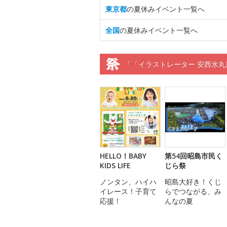
東京都
の夏休みイベント一覧へ
全国
の夏休みイベント一覧へ
「「イラストレーター 安西水丸展 
HELLO！BABY
第54回昭島市民く
KIDS LIFE
じら祭
ノンタン、ハイハ
昭島大好き！くじ
イレース！子育て
らでつながる、み
応援！
んなの夏