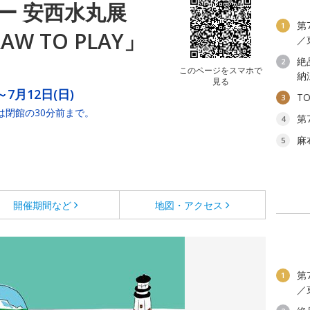
ー 安西水丸展
第
1
W TO PLAY」
／
絶
2
このページをスマホで
納
見る
～7月12日(日)
T
3
は閉館の30分前まで。
第
4
麻
5
開催期間など
地図・アクセス
第
1
／