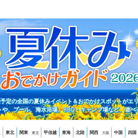
開催予定の全国の夏休みイベント＆おでかけスポットがエ
トや、プール、海水浴場、BBQ・キャンプ場など、遊べ
道
東北
関東
甲信越
東海
北陸
関西
中国
四国
東京
大阪