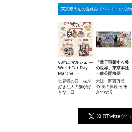
東京都周辺の夏休みイベント・おでか
88ねこマルシェ —
「量子飛躍する美
World Cat Day
の世界」東京本社
Marche —
一般公開概要
世界猫の日 猫が
大阪・関西万博
好きな人の猫が好
の“美の体験”が東
きな一日
京で復活
X(旧Twitter)