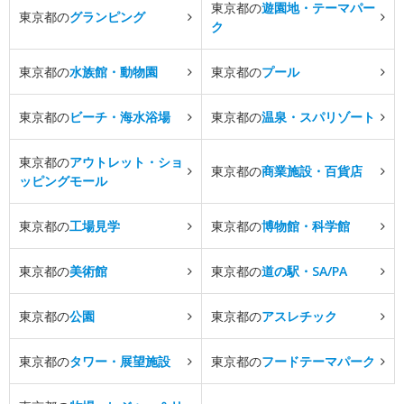
東京都の
遊園地・テーマパー
東京都の
グランピング
ク
東京都の
水族館・動物園
東京都の
プール
東京都の
ビーチ・海水浴場
東京都の
温泉・スパリゾート
東京都の
アウトレット・ショ
東京都の
商業施設・百貨店
ッピングモール
東京都の
工場見学
東京都の
博物館・科学館
東京都の
美術館
東京都の
道の駅・SA/PA
東京都の
公園
東京都の
アスレチック
東京都の
タワー・展望施設
東京都の
フードテーマパーク