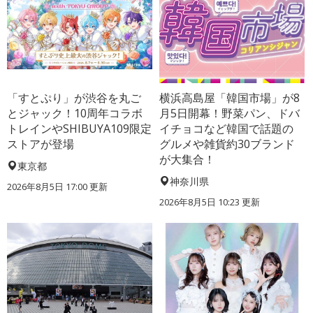
「すとぷり」が渋谷を丸ご
横浜高島屋「韓国市場」が8
とジャック！10周年コラボ
月5日開幕！野菜パン、ドバ
トレインやSHIBUYA109限定
イチョコなど韓国で話題の
ストアが登場
グルメや雑貨約30ブランド
が大集合！
東京都
神奈川県
2026年8月5日 17:00
更新
2026年8月5日 10:23
更新