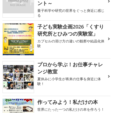
ント～
量子科学や研究の世界をぐっと身近に感じ
る
子ども実験企画2026「くすり
研究所とひみつの実験室」
カプセルの溶け方の違いの観察や結晶化体
験
プロから学ぶ！お仕事チャレ
ンジ教室
夏休みに小学生が将来の仕事を身近に体
験！
作ってみよう！私だけの本
世界にたった一つの私だけの本を作ろう！