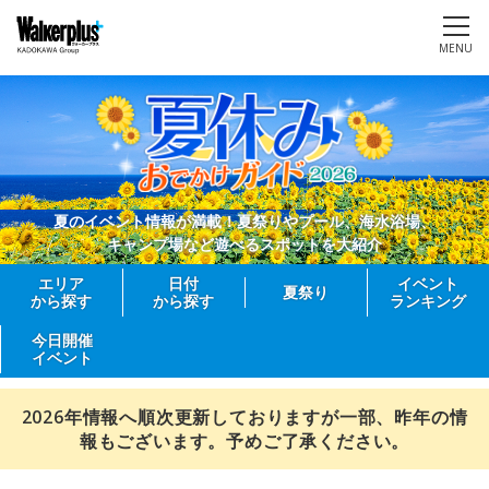
MENU
夏のイベント情報が満載！夏祭りやプール、海水浴場、
キャンプ場など遊べるスポットを大紹介
エリア
日付
イベント
夏祭り
から探す
から探す
ランキング
今日開催
イベント
2026年情報へ順次更新しておりますが一部、昨年の情
報もございます。予めご了承ください。