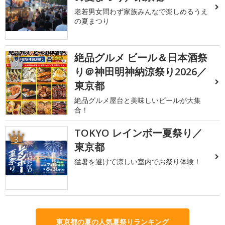
老若男女問わず家族みんなで楽しめるうえ
の夏まつり
絶品グルメ ビール＆日本酒祭
2
り＠神田明神納涼祭り2026／
東京都
絶品グルメ屋台と美味しいビールが大集
合！
TOKYO レインボー夏祭り／
3
東京都
猛暑を避けて涼しい室内でお祭り体験！
東京都の夏の人気夏祭りランキング